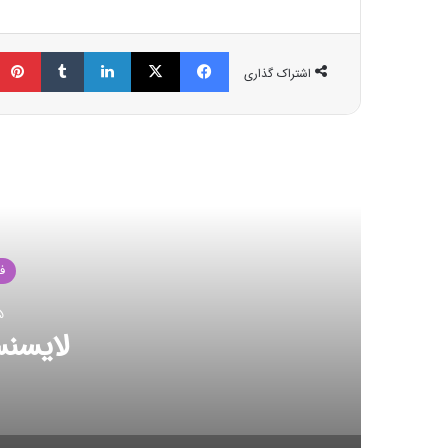
فیسبوک
ایکس
لینکداین
تامبلر
اشتراک گذاری
مط
شکس