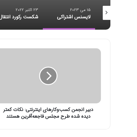
15 می 2023
23 اکتبر 2022
23 اکتبر 2022
لایسنس اشتراکی
شکست رکورد انتقال داده
د
ب
ی
ر
ا
ن
ج
م
ن
دبیر انجمن کسب‌وکارهای اینترنتی: نکات کمتر
ک
س
دیده شده طرح مجلس فاجعه‌آفرین هستند
ب‌
و
ک