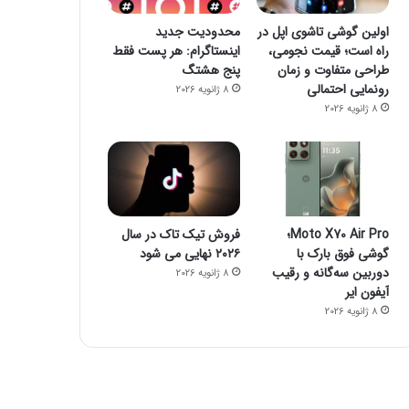
اولین گوشی تاشوی اپل در
محدودیت جدید
راه است؛ قیمت نجومی،
اینستاگرام: هر پست فقط
طراحی متفاوت و زمان
پنج هشتگ
رونمایی احتمالی
8 ژانویه 2026
8 ژانویه 2026
Moto X70 Air Pro؛
فروش تیک تاک در سال
فضای 
گوشی فوق بارک با
۲۰۲۶ نهایی می شود
دوربین سه‌گانه و رقیب
8 ژانویه 2026
23 اکتبر 2022
آیفون ایر
۱۶ برنامه آلوده از گوگل پلی پاک شدند
8 ژانویه 2026