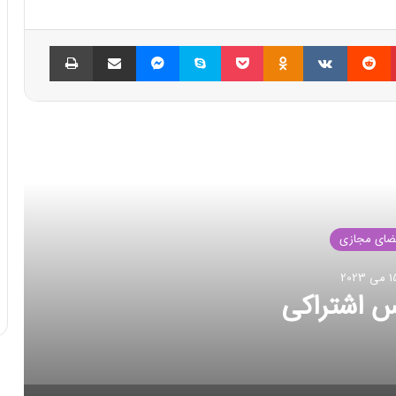
پینتریست
Reddit
VKontakte
Odnoklassniki
پاکت
اسکایپ
مسنجر
اشتراک گذاری با ایمیل
چاپ
العه بعدی
فضای مجازی
23 اکتبر 2022
ت رکورد انتقال داده