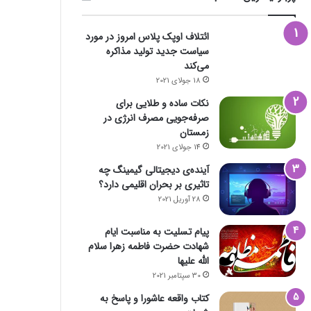
ائتلاف اوپک پلاس امروز در مورد
سیاست جدید تولید مذاکره
می‌کند
18 جولای 2021
نکات ساده و طلایی برای
صرفه‌جویی مصرف انرژی در
زمستان
14 جولای 2021
آینده‌ی دیجیتالی گیمینگ چه
تاثیری بر بحران اقلیمی دارد؟
28 آوریل 2021
پیام تسلیت به مناسبت ایام
شهادت حضرت فاطمه زهرا سلام
الله علیها
30 سپتامبر 2021
کتاب واقعه عاشورا و پاسخ به