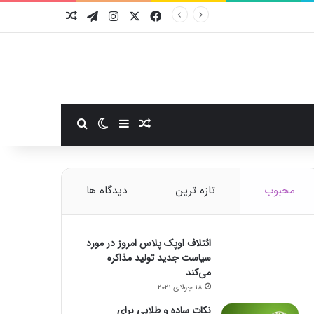
فیسبوک
ایکس
اینستاگرام
تلگرام
نوشته تصادفی
سایدبار
نوشته تصادفی
تغییر پوسته
جستجو برای
محبوب
تازه ترین
دیدگاه ها
ائتلاف اوپک پلاس امروز در مورد
سیاست جدید تولید مذاکره
می‌کند
18 جولای 2021
نکات ساده و طلایی برای