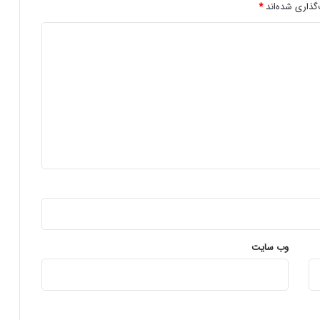
ز
گذاری شده‌اند
*
د
ا
خ
ل
ب
ه
ش
ی
ر
ه
ا
ی
ک
ن
ت
ر
وب‌ سایت
ل
ی
و
ب