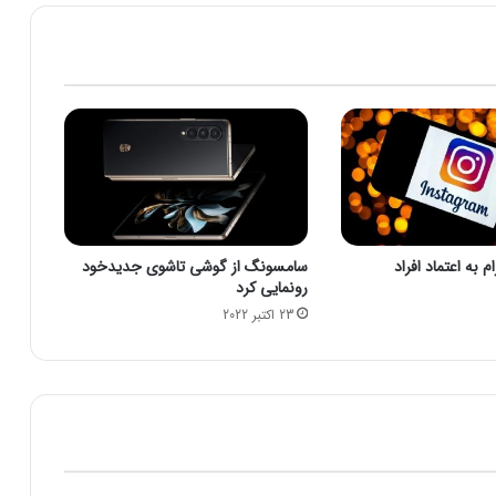
ل
ا
ن
م
ل
ی
ف
ن
ا
و
ر
 به اعتماد افراد
سامسونگ از گوشی تاشوی جدیدخود
ی
رونمایی کرد
/
23 اکتبر 2022
ت
ا
م
ی
ن
ن
ی
ا