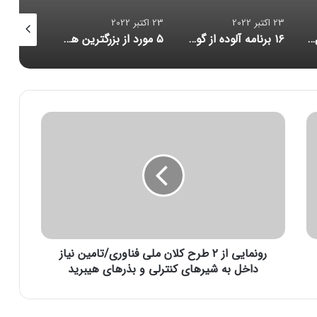
23 اکتبر 2022
23 اکتبر 2022
23 اکتبر 2022
۱۶ برنامه آلوده از گوگل پلی پاک شدند
۵ مورد از بزرگترین هک‌های تاریخ امنیت سایبری/ حلقه ازدواج هوشمندی که مراقب شماست/ احتمال بازبینی امنیتی آمریکا از قرارداد ماسک برای خرید توییتر
کاهش حجم تراکنش‌ توکن‌های متاورس
ر
و
ن
م
ا
ی
ی
ا
ز
رونمایی از ۲ طرح کلان ملی فناوری/تامین نیاز
۲
ط
داخل به شیرهای کنترلی و بذرهای هیبرید
ر
ح
ک