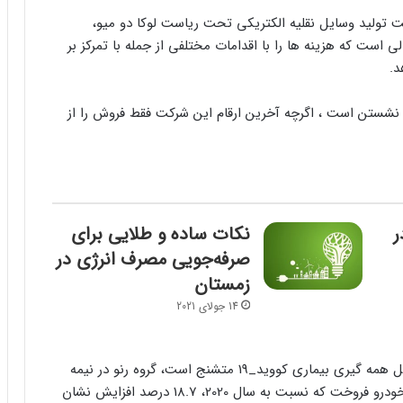
 تولید وسایل نقلیه الکتریکی تحت ریاست لوکا دو میو،
است که هزینه ها را با اقدامات مختلفی از جمله با تمرکز بر
د.
ثمر نشستن است ، اگرچه آخرین ارقام این شرکت فقط فروش را از
ر
نکات ساده و طلایی برای
صرفه‌جویی مصرف انرژی در
زمستان
14 جولای 2021
این گروه در بیانیه ای اعلام کرد: در جوی که هنوز به دلیل همه گیری بیماری کووید_19 متشنج است، گروه رنو در نیمه
اول سال 2021، بیش از یک میلیون و 422 هزار دستگاه خودرو فروخت که نسبت به سال 2020، 18.7 درصد افزایش نشان