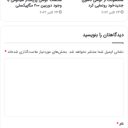
سامسونگ از گوشی تاشوی
شکست گوشی پرچمدار شیائومی با
پ
جدیدخود رونمایی کرد
وجود دوربین ۲۰۰ مگاپیکسلی
ک
23 اکتبر 2022
23 اکتبر 2022
پ
ل
ا
س
دیدگاهتان را بنویسید
ن
م
ی‌
نشانی ایمیل شما منتشر نخواهد شد.
بخش‌های موردنیاز علامت‌گذاری شده‌اند
*
ت
د
و
ا
ی
ن
د
د
ن
گ
ف
ا
ت
ه
ا
ی
*
ر
ا
نام
*