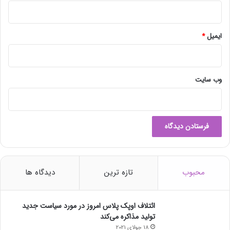
ن
ر
ا
ن
ایمیل
*
ا
د
ی
د
وب‌ سایت
ه
ب
گ
ی
ر
د
محبوب
تازه ترین
دیدگاه ها
ائتلاف اوپک پلاس امروز در مورد سیاست جدید
تولید مذاکره می‌کند
18 جولای 2021