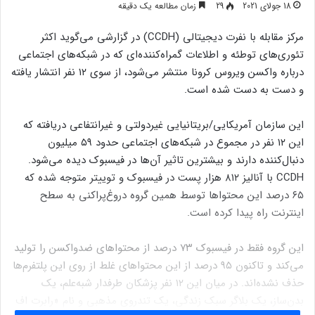
18 جولای 2021
29
زمان مطالعه یک دقیقه
مرکز مقابله با نفرت دیجیتالی (CCDH) در گزارشی می‌گوید اکثر
تئوری‌های توطئه و اطلاعات گمراه‌کننده‌ای که در شبکه‌های اجتماعی
درباره واکسن ویروس کرونا منتشر می‌شود، از سوی ۱۲ نفر انتشار یافته
و دست به دست شده است.
این سازمان آمریکایی/بریتانیایی غیردولتی و غیرانتفاعی دریافته که
این ۱۲ نفر در مجموع در شبکه‌های اجتماعی حدود ۵۹ میلیون
دنبال‌کننده دارند و بیشترین تاثیر آن‌ها در فیسبوک دیده می‌شود.
CCDH با آنالیز ۸۱۲ هزار پست در فیسبوک و توییتر متوجه شده که
۶۵ درصد این محتواها توسط همین گروه دروغ‌پراکنی به سطح
اینترنت راه پیدا کرده است.
این گروه فقط در فیسبوک ۷۳ درصد از محتواهای ضدواکسن را تولید
می‌کند و تاکنون ۹۵ درصد از این محتواهای غلط از روی این پلتفرم‌ها
حذف نشده‌اند. در میان این ۱۲ نفر پزشکان طرفدار شبه‌علم، یک
بدن‌ساز، یک بلاگر سبک زندگی، یک تندروی مذهبی و نام «رابرت اف