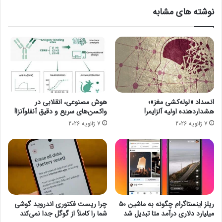
ن
ی
نوشته های مشابه
و
O
ر
p
د
e
۲
n
پ
A
ی
I
ش
ت
ا
ی
ز
م
انسداد «لوله‌کشی مغز»؛
هوش مصنوعی، انقلابی در
ر
ر
هشداردهنده اولیه آلزایمر!
واکسن‌های سریع و دقیق آنفلوآنزا!
و
ب
7 ژانویه 2026
7 ژانویه 2026
ن
ا
م
ت
ا
ی
ی
ک
ی
خ
و
د
ر
ریلز اینستاگرام چگونه به ماشین ۵۰
چرا ریست فکتوری اندروید گوشی
ا
میلیارد دلاری درآمد متا تبدیل شد
شما را کاملاً از گوگل جدا نمی‌کند
م