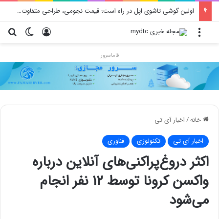
محدودیت جدید اینستاگرام: هر پست فقط پنج هشتگ
منو
ورود
تغییر پو
جس
فاماسرور
خانه
/
اخبار آی تی
اخبار آی تی
تکنولوژی
فناوری
اکثر دروغ‌پراکنی‌های آنلاین درباره
واکسن کرونا توسط ۱۲ نفر انجام
می‌شود