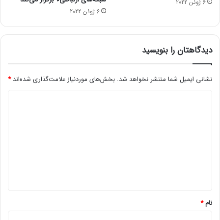
6 ژوئن 2022
ع
6 ژوئن 2022
گ
س
ت
ر
دیدگاهتان را بنویسید
د
ه
نشانی ایمیل شما منتشر نخواهد شد.
بخش‌های موردنیاز علامت‌گذاری شده‌اند
*
ب
ر
د
ق
د
ی
ر
د
ر
گ
و
ز
ا
گ
ه
ذ
ش
*
ت
نام
*
ه
م