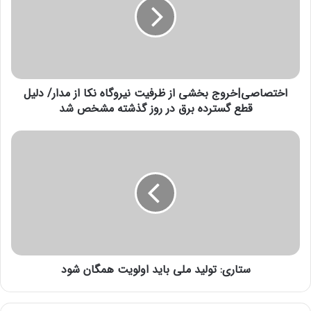
ص
از کجا بفهمیم هدفون شارژ شده است؟
ا
6 سپتامبر 2021
ص
ی
قیمت رانا پلاس شش دنده TU5 پلاس اعلام شد
|
خ
26 جولای 2021
اختصاصی|خروج بخشی از ظرفیت نیروگاه نکا از مدار/ دلیل
ر
و
قطع گسترده برق در روز گذشته مشخص شد
ج
ب
س
خ
ت
ش
ا
ی
ر
ا
ی
ز
:
ظ
ت
ر
و
ف
ل
ی
ستاری: تولید ملی باید اولویت همگان شود
ی
ت
د
ن
م