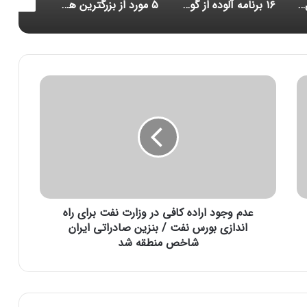
۱۶ برنامه آلوده از گوگل پلی پاک شدند
۵ مورد از بزرگترین هک‌های تاریخ امنیت سایبری/ حلقه ازدواج هوشمندی که مراقب شماست/ احتمال بازبینی امنیتی آمریکا از قرارداد ماسک برای خرید توییتر
کاهش حجم تراکنش‌ توکن‌های متاورس
ع
د
م
و
ج
و
د
ا
ر
عدم وجود اراده کافی در وزارت نفت برای راه
ا
د
اندازی بورس نفت / بنزین صادراتی ایران
ه
شاخص منطقه شد
ک
ا
ف
ی