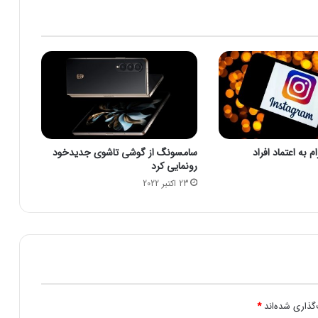
د
ر
و
ز
ا
ر
ت
ن
ف
ت
 به اعتماد افراد
سامسونگ از گوشی تاشوی جدیدخود
ب
رونمایی کرد
ر
23 اکتبر 2022
ا
ی
ر
ا
ه
ا
ن
د
ا
گذاری شده‌اند
*