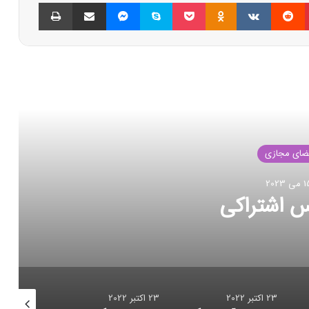
پینتریست
Reddit
VKontakte
Odnoklassniki
پاکت
اسکایپ
مسنجر
اشتراک گذاری با ایمیل
چاپ
العه بعدی
فضای مجازی
23 اکتبر 2022
ت رکورد انتقال داده
23 اکتبر 2022
23 اکتبر 2022
23 اکتبر 2022