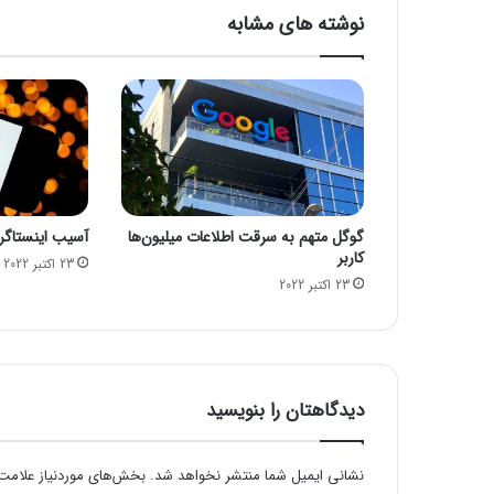
ر
نوشته های مشابه
ی
ا
ل
ب
ر
ا
ی
ا
ی
گوگل متهم به سرقت اطلاعات میلیون‌ها
آسیب اینستاگرام
ج
کاربر
ا
23 اکتبر 2022
23 اکتبر 2022
د
2
ب
ی
م
ا
دیدگاهتان را بنویسید
ر
س
ت
نشانی ایمیل شما منتشر نخواهد شد.
بخش‌های موردنیاز علامت‌