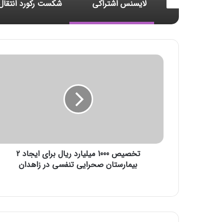
لایسنس اشتراکی
شکست رکورد انتقال داده
ت
خ
ص
ی
ص
1
0
0
0
تخصیص 1000 میلیارد ریال برای ایجاد 2
م
ی
بیمارستان صحرایی تنفسی در زاهدان
ل
ی
ا
ر
د