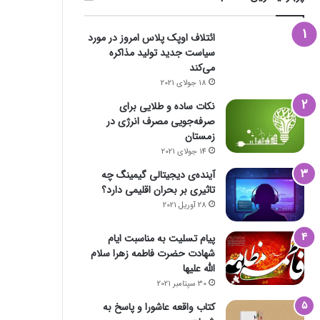
ائتلاف اوپک پلاس امروز در مورد
سیاست جدید تولید مذاکره
می‌کند
18 جولای 2021
نکات ساده و طلایی برای
صرفه‌جویی مصرف انرژی در
زمستان
14 جولای 2021
آینده‌ی دیجیتالی گیمینگ چه
تاثیری بر بحران اقلیمی دارد؟
28 آوریل 2021
پیام تسلیت به مناسبت ایام
شهادت حضرت فاطمه زهرا سلام
الله علیها
30 سپتامبر 2021
کتاب واقعه عاشورا و پاسخ به