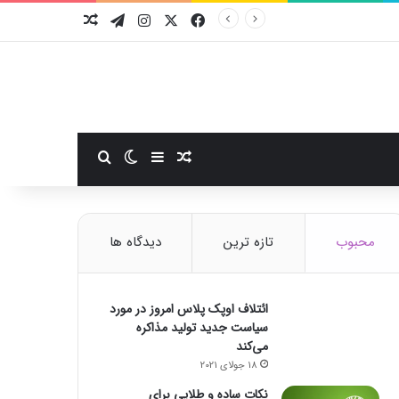
فیسبوک
ایکس
اینستاگرام
تلگرام
نوشته تصادفی
سایدبار
نوشته تصادفی
تغییر پوسته
جستجو برای
محبوب
تازه ترین
دیدگاه ها
ائتلاف اوپک پلاس امروز در مورد
سیاست جدید تولید مذاکره
می‌کند
18 جولای 2021
نکات ساده و طلایی برای