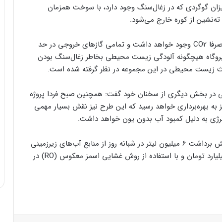
زان گوگردی که در زغال‌‌سنگ وجود دارد، با سوخت همزمان
ه‌نشین از کوره خارج می‌شود.
وی تاکید کرد: بنابراین در دودکش خروجی این نیروگاه صرفا CO2 وجود خواهد داشت و تمامی گازهای خروجی در حد
روگاه هیچگونه آلودگی زیست محیطی بخاطر زغال‌سنگ بودن
حث زیست محیطی در این مجموعه در نظر گرفته شده است.
تی در بخش دیگری از سخنان خود گفت: همچنین صبح فردا پروژه
 با ظرفیت 6 هزار مترمکعب نیز به بهره‌برداری خواهد رسید که این طرح نیز نقش بسیار مهمی
نرژی به دلیل کمبود آب بدون یون خواهد داشت.
نصراللهی با تاکید بر اینکه اجرای این پروژه موجب کاهش برداشت 6 میلیون لیتر در شبانه روز از منابع آب‌های زیرزمینی
خواهد شد، ادامه داد: این طرح با اعتباری بالغ بر 85 میلیارد تومان و با استفاده از روش غشایی اسمز معکوس (RO) در