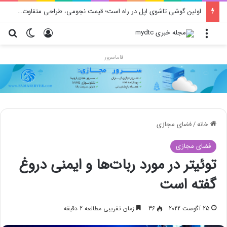
اولین گوشی تاشوی اپل در راه است؛ قیمت نجومی، طراحی متفاوت و زمان رونمایی احتمالی
منو
ورود
تغییر پو
جس
فاماسرور
خانه
/
فضای مجازی
فضای مجازی
توئیتر در مورد ربات‌ها و ایمنی دروغ
گفته است
25 آگوست 2022
36
زمان تقریبی مطالعه 2 دقیقه