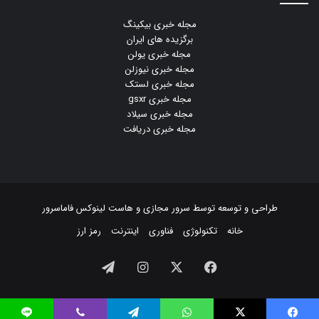
مجله خبری بیکینگ
برگزیده های ایران
مجله خبری یولن
مجله خبری نیوزلن
مجله خبری لستک
مجله خبری gsxr
مجله خبری سیلاد
مجله خبری دریافت
طراحی و توسعه توسط
سرور مجازی
و
هاست لینوکس
فاماسرور
خانه
تکنولوژی
فناوری
اینترنت
رمز ارز
فیسبوک
ایکس
اینستاگرام
تلگرام