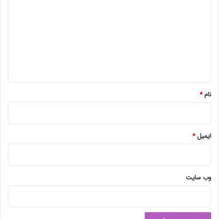
ی
د
گ
ا
ه
*
نام
*
ایمیل
*
وب‌ سایت