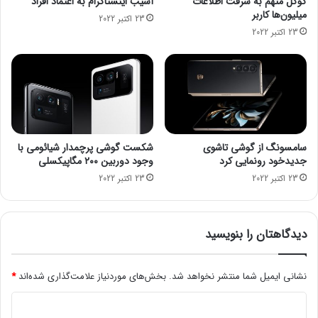
گوگل متهم به سرقت اطلاعات
آسیب اینستاگرام به اعتماد افراد
س
ر
میلیون‌ها کاربر
23 اکتبر 2022
ه
ق
23 اکتبر 2022
+
ت
ف
م
ی
و
ل
ب
م
ا
ی
ل
ش
سامسونگ از گوشی تاشوی
شکست گوشی پرچمدار شیائومی با
+
جدیدخود رونمایی کرد
وجود دوربین ۲۰۰ مگاپیکسلی
ف
23 اکتبر 2022
23 اکتبر 2022
ی
ل
م
دیدگاهتان را بنویسید
نشانی ایمیل شما منتشر نخواهد شد.
بخش‌های موردنیاز علامت‌گذاری شده‌اند
*
د