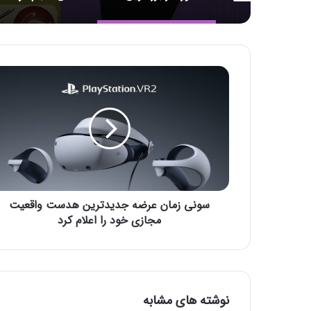
س
و
ن
ی
ز
م
ا
ن
ع
سونی زمان عرضه جدید‌ترین هدست واقعیت
ر
ض
مجازی خود را اعلام کرد
ه
ج
د
ی
د‌
نوشته های مشابه
ت