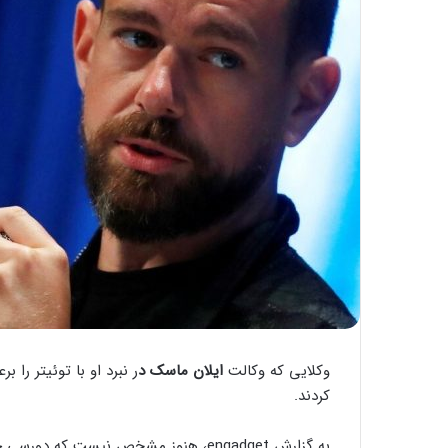
وکلایی که وکالت
ایلان ماسک د
ر نبرد او با توئیتر را بر
کردند.
به گزارش engadget، هنوز مشخص نیست ک