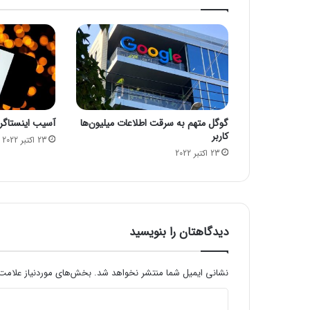
ر
ی
ن
ه
د
س
ت
و
گوگل متهم به سرقت اطلاعات میلیون‌ها
آسیب اینستاگرام
ا
کاربر
ق
23 اکتبر 2022
23 اکتبر 2022
ع
ی
ت
م
ج
ا
دیدگاهتان را بنویسید
ز
ی
خ
نشانی ایمیل شما منتشر نخواهد شد.
بخش‌های موردنیاز علامت‌
و
د
د