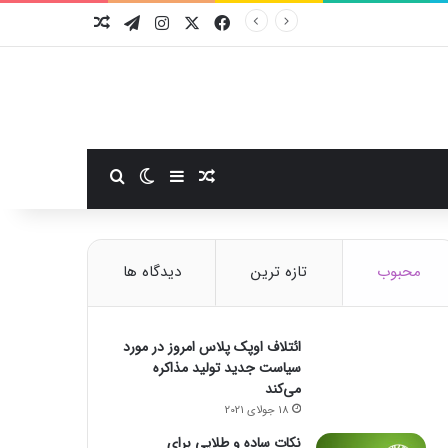
فیسبوک
ایکس
اینستاگرام
تلگرام
نوشته تصادفی
سایدبار
نوشته تصادفی
تغییر پوسته
جستجو برای
محبوب
تازه ترین
دیدگاه ها
ائتلاف اوپک پلاس امروز در مورد
سیاست جدید تولید مذاکره
می‌کند
18 جولای 2021
نکات ساده و طلایی برای