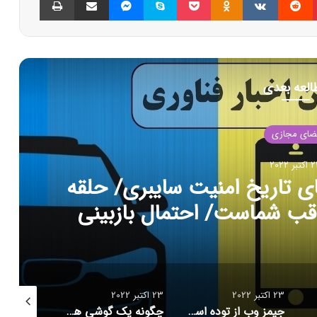
العه بعدی
ضای مجازی
بر 2022
های تاریخ امنیت سایبری/ حلقه
قب شماست/ احتمال بازبینی
داد ماسک برای خرید توییتر
23 اکتبر 2022
23 اکتبر 2022
23 اکتبر 2022
جیمز وب از توده اسرار آمیز تصویربرداری کرد
چگونه یک گوشی هوشمند می‌تواند خطر مرگ شما را پیش بینی کند؟