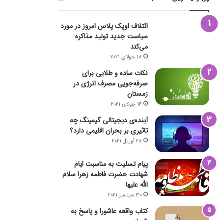
ائتلاف اوپک پلاس امروز در مورد
سیاست جدید تولید مذاکره
می‌کند
18 جولای 2021
نکات ساده و طلایی برای
صرفه‌جویی مصرف انرژی در
زمستان
14 جولای 2021
آینده‌ی دیجیتالی گیمینگ چه
تاثیری بر بحران اقلیمی دارد؟
28 آوریل 2021
پیام تسلیت به مناسبت ایام
شهادت حضرت فاطمه زهرا سلام
الله علیها
30 سپتامبر 2021
کتاب واقعه عاشورا و پاسخ به