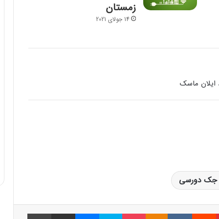
زمستان
14 جولای 2021
 ایلان ماسک
 ، جک دورسی
پینتریست
Reddit
VKontakte
Odnoklassniki
پاکت
اسکایپ
مسنجر
اشتراک گذاری با ایمیل
چاپ