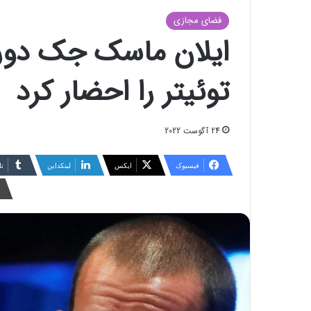
فضای مجازی
ایلان ماسک جک دور
توئیتر را احضار کرد
24 آگوست 2022
فیسبوک
ایکس
لینکداین
تا