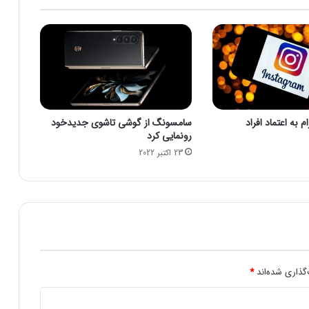
ز
ا
ت
ک
و
:
ک
ن
 به اعتماد افراد
سامسونگ از گوشی تاشوی جدیدخود
گ
رونمایی کرد
ر
23 اکتبر 2022
ه
آ
م
ر
ی
ک
ا
ت
ح
گذاری شده‌اند
*
ق
ی