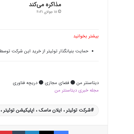
مذاکره می‌کند
18 جولای 2021
بیشتر بخوانید
حمایت بنیانگذار توئیتر از خرید این شرکت توسط
دیتاسنتر من
فضای مجازی
دريچه فناوری
مجله خبری دیتاسنتر من
شرکت توئیتر ، ایلان ماسک ، اپلیکیشن توئیتر
فیسبوک
ایکس
لینکداین
تامبلر