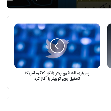
پ
س‌
ل
ر
ز
ه
ا
ف
ش
پس‌لرزه افشاگری‌ پیتر زاتکو: کنگره آمریکا
ا
گ
تحقیق روی توییتر را آغاز کرد
ر
ی‌
پ
ی
ت
ر