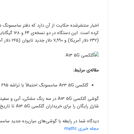
(۲۳۲ دلار آمریکا) و ۷٬۹۹۰ دلار جدید تایوان (۲۶۵ دلار آمریکا) به مشتریان عرضه می‌شود.
مقاله‌ی مرتبط:
گلکسی A23 5G سامسونگ احتمالاً با تراشه Snapdragon 695 و اندروید ۱۲ عرضه خواهد شد
گوشی گلکسی A13 5G در سه رنگ مشکی، 
شارژر رایگان را برای خریداران گلکسی A13 5G تا تاریخ ۳۰ سپتامبر (۸ مهر ۱۴۰۱) تمدید کرده است.
دیدگاه شما در رابطه با گوشی‌های میان‌رده جدید سامس
مجله خبری mydtc