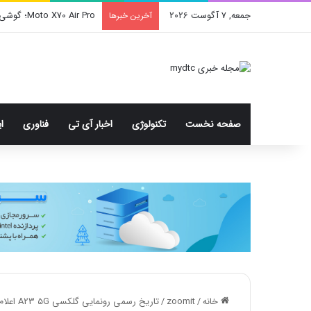
جمعه, 7 آگوست 2026
Moto X70 Air Pro؛ گوشی فوق بارک با دوربین سه‌گانه و رقیب آیفون ایر
آخرین خبرها
صفحه نخست
تکنولوژی
اخبار آی تی
فناوری
ا
خانه
/
zoomit
/
تاریخ رسمی رونمایی گلکسی A23 5G اعلام شد