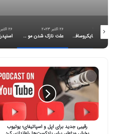
26 اکتبر 2023
26 اکتبر 2023
مدیرعامل مایکروسافت: خروج از بازار موبایل «اشتباهی استراتژیک» بود
علت نازک‌ شدن مو چیست و چگونه می‌توان آن را متوقف کرد؟
اسنپدراگون ۸ نس
ر
ق
ی
ب
ی
ج
د
ی
د
رقیبی جدید برای اپل و اسپاتیفای؛ یوتیوب
ب
ر
بخش ویژه‌ای برای پادکست‌ها راه‌اندازی کرد