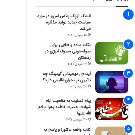
ائتلاف اوپک پلاس امروز در مورد
سیاست جدید تولید مذاکره
می‌کند
18 جولای 2021
نکات ساده و طلایی برای
صرفه‌جویی مصرف انرژی در
زمستان
14 جولای 2021
آینده‌ی دیجیتالی گیمینگ چه
تاثیری بر بحران اقلیمی دارد؟
28 آوریل 2021
پیام تسلیت به مناسبت ایام
شهادت حضرت فاطمه زهرا سلام
الله علیها
30 سپتامبر 2021
کتاب واقعه عاشورا و پاسخ به