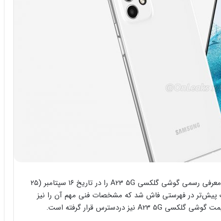
به‌گزارش GSMARENA، نمایندگی سامسونگ در تایوان معرفی رسمی گوشی گلکسی A23 5G را در تاریخ ۱۶ سپتامبر (۲۵
مسونگ پیش‌تر در فهرستی فاش شد که مشخصات فنی مهم آن را نیز
نیز دردسترس قرار گرفته است.