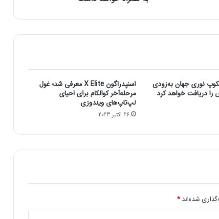
ر
ج
ه
ا
ن
ک
ا
ه
کوپ نوری جهان به‌زودی
اسنپدراگون X Elite معرفی شد؛ غول
ش
ش را دریافت خواهد کرد
مرحله‌آخر کوالکام برای احیای
ع
لپ‌تاپ‌های ویندوزی
ر
26 اکتبر 2023
ض
ه
ب
ا
ت
ر
ی‌
ه
گذاری شده‌اند
*
ا
ر