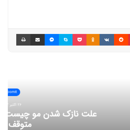
پینتریست
Reddit
VKontakte
Odnoklassniki
پاکت
اسکایپ
مسنجر
اشتراک گذاری با ایمیل
چاپ
العه بعدی
zoomit
ر 2023
ت و چگونه می‌توان آن را
قف کرد؟