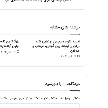
ا
ی
ا
پ
ل
نوشته های مشابه
و
ا
س
اسنپدراگون سیم‌لس رونمایی شد؛
بزرگ‌ترین تلس
پ
برقراری ارتباط بین گوشی، لپ‌تاپ و
اولین آینه‌های
ا
هدفون
26 اکتبر 2023
ت
26 اکتبر 2023
ی
ف
ا
ی
؛
دیدگاهتان را بنویسید
ی
و
ت
نشانی ایمیل شما منتشر نخواهد شد.
بخش‌های موردنیاز علامت‌
ی
و
د