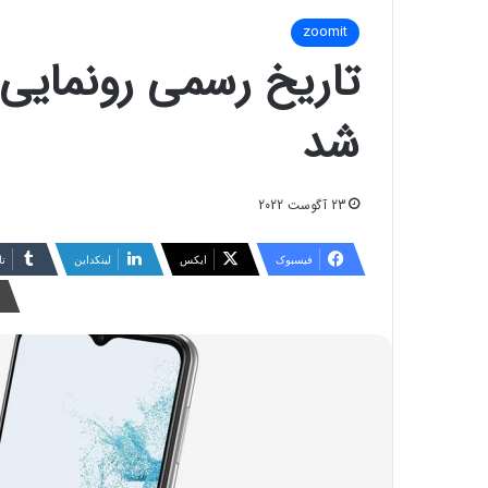
zoomit
شد
23 آگوست 2022
فیسبوک
ایکس
لینکداین
تا