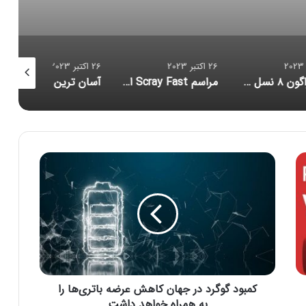
26 اکتبر 2023
26 اکتبر 2023
26 اکتبر 2023
ل ۳ با تمرکز بر هوش مصنوعی رونمایی شد؛ زنگ خطر برای آیفون
مراسم Scray Fast اپل روی مک‌بوک پرو M3 متمرکز خواهد بود
آسان ترین روش راه اندازی ویندوز 11 بدون اینترنت
ک
م
ب
و
د
گ
و
گ
ر
کمبود گوگرد در جهان کاهش عرضه باتری‌ها را
د
د
به همراه خواهد داشت