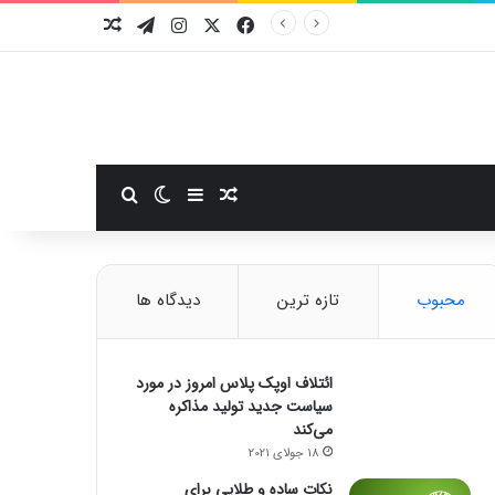
فیسبوک
ایکس
اینستاگرام
تلگرام
نوشته تصادفی
سایدبار
نوشته تصادفی
تغییر پوسته
جستجو برای
محبوب
تازه ترین
دیدگاه ها
ائتلاف اوپک پلاس امروز در مورد
سیاست جدید تولید مذاکره
می‌کند
18 جولای 2021
نکات ساده و طلایی برای