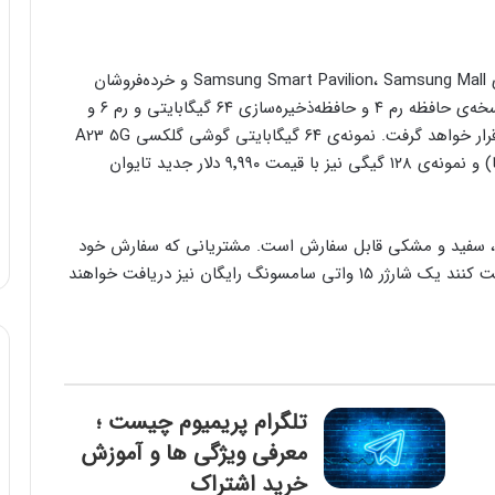
گوشی گلکسی A23 5G سامسونگ ازطریق فروشگاه‌های Samsung Smart Pavilion، Samsung Mall و خرده‌فروشان
مورد تأیید در تاریخ ۱۶ سپتامبر (۲۵ شهریور) و در دو نسخه‌ی حافظه رم ۴ و حافظه‌ذخیره‌سازی ۶۴ گیگابایتی و رم ۶ و
حافظه ذخیره‌سازی ۱۲۸ گیگابایتی دردسترس خریداران قرار خواهد گرفت. نمونه‌ی ۶۴ گیگابایتی گوشی گلکسی A23 5G
با قیمت ۸٬۹۹۰ دلار جدید تایوان (معادل ۲۹۸ دلار آمریکا) و نمونه‌ی ۱۲۸ گیگی نیز با قیمت ۹٬۹۹۰ دلار جدید تایوان
جی، آبی روشن، سفید و مشکی قابل سفارش است. مشتریانی که سفارش خود
را قبل از ۱۵ اکتبر ۲۰۲۲ میلادی (۲۳ مهر ۱۴۰۱ شمسی) ثبت کنند یک شارژر ۱۵ واتی سامسونگ رایگان نیز دریافت خواهند
تلگرام پریمیوم چیست ؛
معرفی ویژگی ها و آموزش
خرید اشتراک