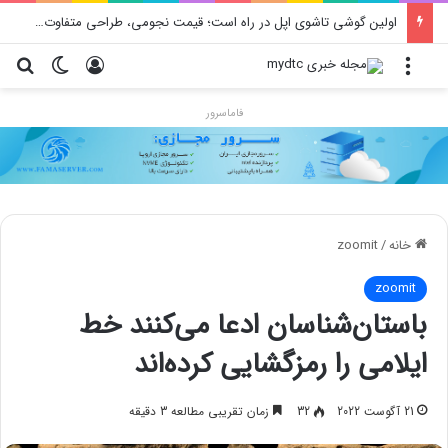
محدودیت جدید اینستاگرام: هر پست فقط پنج هشتگ
منو
ورود
تغییر پو
جس
فاماسرور
خانه
/
zoomit
zoomit
باستان‌شناسان ادعا می‌کنند خط
ایلامی را رمزگشایی کرده‌اند
21 آگوست 2022
32
زمان تقریبی مطالعه 3 دقیقه