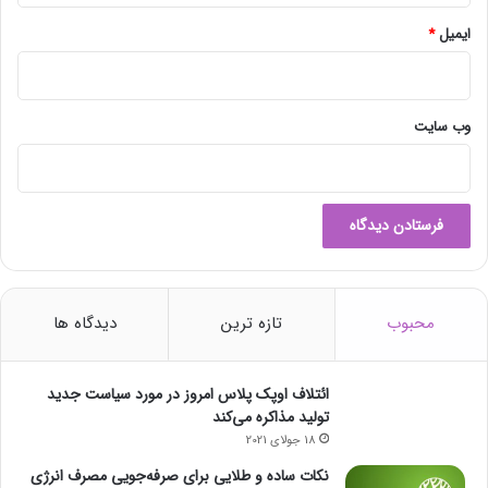
د
ر
ایمیل
*
ر
و
ز
گ
وب‌ سایت
ذ
ش
ت
ه
م
ش
خ
ص
محبوب
تازه ترین
دیدگاه ها
ش
د
ائتلاف اوپک پلاس امروز در مورد سیاست جدید
تولید مذاکره می‌کند
18 جولای 2021
نکات ساده و طلایی برای صرفه‌جویی مصرف انرژی