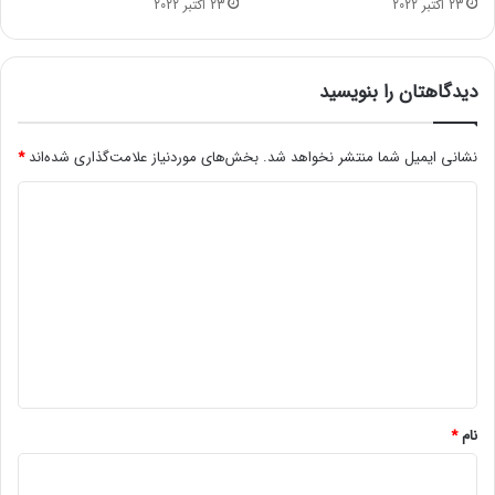
23 اکتبر 2022
23 اکتبر 2022
م
د
ا
ر
دیدگاهتان را بنویسید
/
د
ل
نشانی ایمیل شما منتشر نخواهد شد.
بخش‌های موردنیاز علامت‌گذاری شده‌اند
*
ی
د
ل
ق
ی
ط
د
ع
گ
گ
س
ا
ت
ه
ر
د
*
ه
ب
نام
*
ر
ق