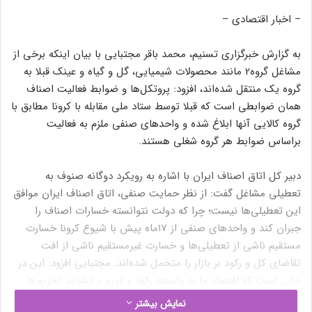
– اخبار اقتصادی –
به گزارش خبرگزاری تسنیم، محمد باقر مجتبایی با بیان اینکه برخی از
مشاغل گروه2 مانند محصولات شیمیایی، گل و گیاه و عینک قبلا به
گروه یک منتقل شده‌اند، افزود: پروتکل‌ها و ضوابط فعالیت اصناف
همان ضوابطی است که قبلا توسط ستاد ملی مقابله با کرونا مطابق با
گروه کالایی آنها ابلاغ شده و واحدهای صنفی ملزم به فعالیت
براساس ضوابط هر گروه شغلی هستند.
دبیر کل اتاق اصناف ایران با اشاره به رویکرد دوگانه صنوف به
تعطیلی مشاغل گفت: از نظر حمایت صنفی، اتاق اصناف ایران موافق
این تعطیلی‌ها نیست؛ چرا که دولت نتوانسته خسارات اصناف را
جبران کند و واحدهای صنفی از 17‌ماه پیش با شیوع کرونا خسارت
مستقیم ناشی از تعطیلی‌ها و خسارت غیرمستقیم ناشی از افت
تقاضای کل و رکود بر بازار را متحمل شده‌اند. مجتبایی افزود: این در
حالی است که اقتصاد ما به واسطه رکود و تورم و تشدید تحریم‌ها
آسیب دیده و افزایش نرخ ارز نیز موجب افزایش شدید قیمت و
نمایش بیشتر