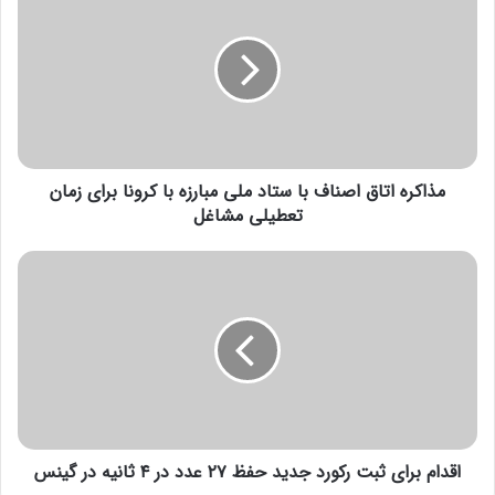
انتهای پیام/+
ذ
ا
ک
ر
ه
ا
ت
ا
مذاکره اتاق اصناف با ستاد ملی مبارزه با کرونا برای زمان
ق
ا
تعطیلی مشاغل
ص
ن
ا
ا
ق
ف
د
ب
ا
ا
م
س
ب
ت
ر
ا
ا
د
ی
م
اقدام برای ثبت رکورد جدید حفظ ۲۷ عدد در ۴ ثانیه در گینس
ث
ل
ب