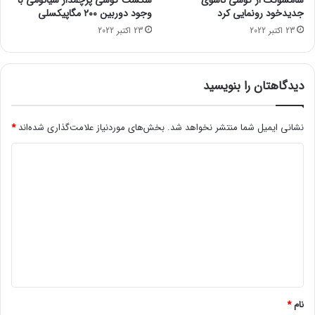
سامسونگ از گوشی تاشوی
شکست گوشی پرچمدار شیائومی با
ن
ث
جدیدخود رونمایی کرد
وجود دوربین ۲۰۰ مگاپیکسلی
ت
ا
23 اکتبر 2022
23 اکتبر 2022
ع
ن
ط
ی
ی
ه
ل
د
دیدگاهتان را بنویسید
ی
ر
م
گ
ش
نشانی ایمیل شما منتشر نخواهد شد.
بخش‌های موردنیاز علامت‌گذاری شده‌اند
*
ی
ا
ن
د
غ
س
ل
ی
د
گ
ا
ه
*
نام
*