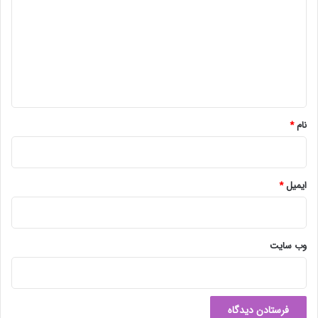
د
گ
ا
ه
*
نام
*
ایمیل
*
وب‌ سایت