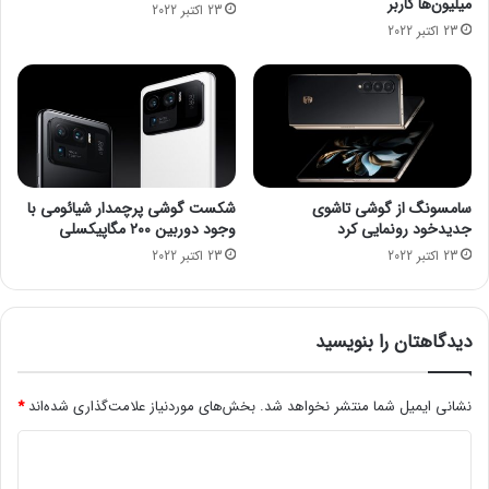
میلیون‌ها کاربر
23 اکتبر 2022
ه
س
23 اکتبر 2022
م
ت
ر
ر
ا
س
ه
ق
آ
ر
م
ا
و
ر
ز
گ
سامسونگ از گوشی تاشوی
شکست گوشی پرچمدار شیائومی با
ش
ر
جدیدخود رونمایی کرد
وجود دوربین ۲۰۰ مگاپیکسلی
و
ف
23 اکتبر 2022
23 اکتبر 2022
ی
ت
د
ئ
و
دیدگاهتان را بنویسید
ی
ی
]
نشانی ایمیل شما منتشر نخواهد شد.
بخش‌های موردنیاز علامت‌گذاری شده‌اند
*
د
ی