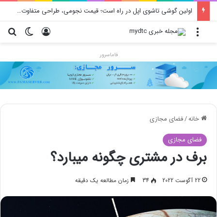
اولین گوشی تاشوی اپل در راه است؛ قیمت نجومی، طراحی متفاوت و زمان رونمایی احتمالی
منو
ورود
تغییر پو
جس
فاماسرور
خانه
/
فضای مجازی
فضای مجازی
برف در مشتری چگونه میبارد؟
22 آگوست 2022
34
زمان مطالعه یک دقیقه