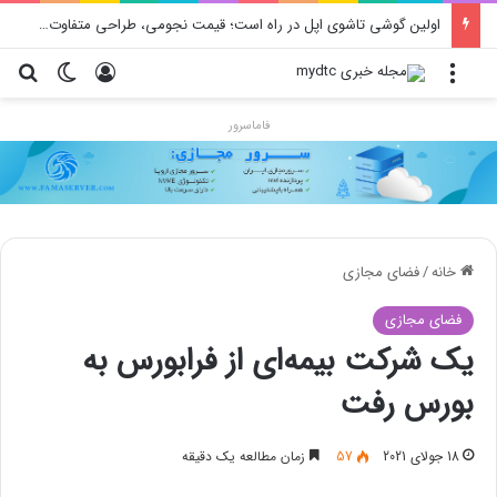
اولین گوشی تاشوی اپل در راه است؛ قیمت نجومی، طراحی متفاوت و زمان رونمایی احتمالی
منو
ورود
تغییر پو
جس
فاماسرور
خانه
/
فضای مجازی
فضای مجازی
یک شرکت بیمه‌ای از فرابورس به
بورس رفت
18 جولای 2021
57
زمان مطالعه یک دقیقه