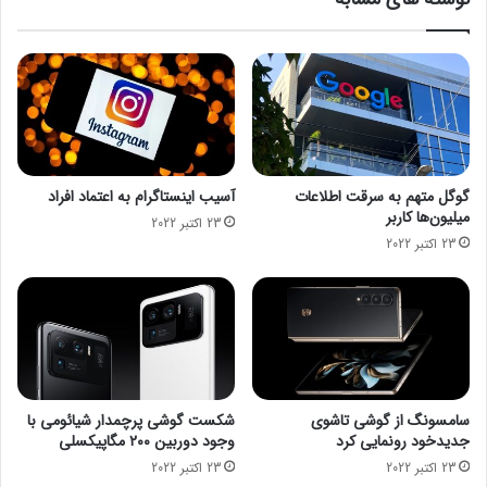
ص
و
ی
ی
ن
ر
و
ا
ی
ی
ن
ش
ه
ا
ا
ط
س
ل
گوگل متهم به سرقت اطلاعات
آسیب اینستاگرام به اعتماد افراد
ت
ا
میلیون‌ها کاربر
23 اکتبر 2022
ع
23 اکتبر 2022
ا
ت
ح
ق
و
ق
ی‌
ه
سامسونگ از گوشی تاشوی
شکست گوشی پرچمدار شیائومی با
ا
جدیدخود رونمایی کرد
وجود دوربین ۲۰۰ مگاپیکسلی
د
23 اکتبر 2022
23 اکتبر 2022
ر