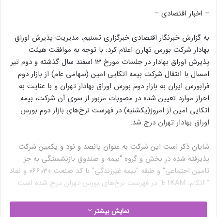
– اخبار اقتصادی –
به گزارش خبرنگار اقتصادی خبرگزاری تسنیم، مدیریت پذیرش اوراق
بهادار شرکت بورس تهارن اعلام کرد: با توجه به موافقت هیئت
‌پذیرش اوراق بهادار در جلسات مورخ 13 اسفند سال گذشته و دوم تیر
امسال با انتقال شرکت بیمه اتکایی امین (سهامی عام) از بازار دوم
فرابورس ایران به بازار دوم بورس اوراق بهادار تهران و با عنایت به
احراز موارد تعیین‌ شده در مصوبات‌‌ مزبور از سوی آن شرکت، بیمه
اتکایی امین از امروز(یکشنبه) در فهرست نرخ‌های بازار دوم بورس
اوراق بهادار تهران درج شد.
شایان ذکر است این شرکت به‌ عنوان پانصد و نود و یکمین شرکت
پذیرفته ‌شده در ﺑﺨﺶ و گروه "بیمه و صندوق بازنشستگی به جز
تامین اجتماعی" و ﻃﺒﻘﻪ "بیمه غیرزندگی" با کد صنعت «6603» و نماد
" اتکام، ETKAM" در فهرست نرخ‌های بورس تهران درج شده است.
انتهای پیام/
نمایش بیشتر