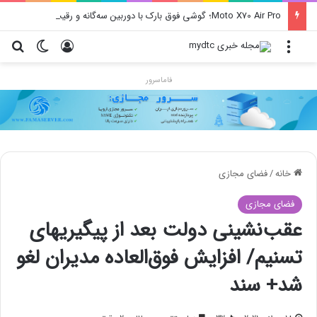
Moto X70 Air Pro؛ گوشی فوق بارک با دوربین سه‌گانه و رقیب آیفون ایر
منو
ورود
تغییر پو
جس
فاماسرور
خانه
/
فضای مجازی
فضای مجازی
عقب‌نشینی دولت بعد از پیگیریهای
تسنیم/ افزایش فوق‌العاده مدیران لغو
شد+ سند