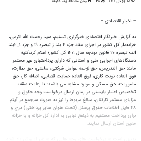
18 جولای 2021
48
زمان مطالعه یک دقیقه
– اخبار اقتصادی –
به گزارش خبرنگار اقتصادی خبرگزاری تسنیم، سید رحمت الله اکرمی،
خزانه‌دار کل کشور در اجرای مفاد جزء 4 بند ز تبصره 19 و جزء 1_2بند
الف تبصره 20 قانون بودجه سال 1401 کل کشور؛ اعلام کرد،‌کلیه
دستگاه‌های اجرایی ملی و استانی که دارای پرداختهای غیر مستمر
مانند حق التدریس، حق‌الزحمه عوامل شرکتی، ساعتی، حق نظارت،
فوق العاده نوبت کاری، فوق العاده حمایت قضایی، اضافه کار، حق
ماموریت، حق مسکن و موارد مشابه می باشند؛ با رعایت سقف
تخصیص اعتبار بایستی در زمان ارسال درخواست وجه حقوق و
مزایای مستمر کارکنان، مبالغ مربوط را نیز به صورت سرجمع در آیتم
48 فایل اطلاعات حقوق پرسنل (تحت عنوان سایر پرداختی) درج و
برای پرداخت مستقیم به ذینفع نهایی به اداره کل خزانه و یا خزانه
معین استان ارسال نمایند.
بدیهی است به درخواست های وجه هایی که به غیر از روش یاد شده