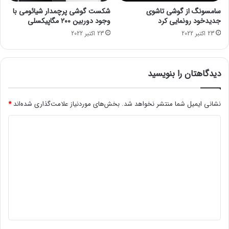
پ
ه
سامسونگ از گوشی تاشوی
شکست گوشی پرچمدار شیائومی با
س
م
جدیدخود رونمایی کرد
وجود دوربین ۲۰۰ مگاپیکسلی
ا
د
23 اکتبر 2022
23 اکتبر 2022
م
ی
س
ر
و
ی
ن
ت
دیدگاهتان را بنویسید
گ
گ
ذ
ر
نشانی ایمیل شما منتشر نخواهد شد.
بخش‌های موردنیاز علامت‌گذاری شده‌اند
*
گ
د
ا
ه
ی
ا
د
ی
م
گ
ن
ا
م
ه
ر
ز
*
ی