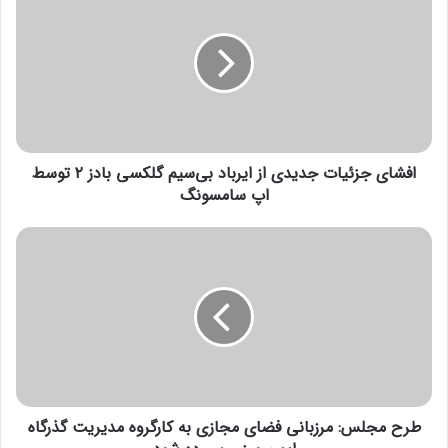
ف
ش
ا
ی
ج
ز
ئ
ی
افشای جزئیات جدیدی از ایرباد بی‌سیم گلکسی بادز ۲ توسط
ا
ت
اپ سامسونگ
ج
د
ط
ی
ر
د
ح
ی
م
ا
ج
ز
ل
ا
س
ی
:
ر
م
ب
طرح مجلس: مرزبانی فضای مجازی به کارگروه مدیریت گذرگاه
ر
ا
ز