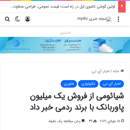
اولین گوشی تاشوی اپل در راه است؛ قیمت نجومی، طراحی متفاوت و زمان رونمایی احتمالی
منو
ورود
تغییر پو
جس
فاماسرور
خانه
/
اخبار آی تی
اخبار آی تی
تکنولوژی
فناوری
شیائومی از فروش یک میلیون
پاوربانک با برند ردمی خبر داد
18 جولای 2021
39
زمان مطالعه یک دقیقه