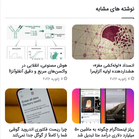
ز
ت
نوشته های مشابه
چ
ح
ه
ت
س
ت
ا
ا
ع
ب
ت
ش
ی
ن
د
و
ی
ر
انسداد «لوله‌کشی مغز»؛
هوش مصنوعی، انقلابی در
گ
م
هشداردهنده اولیه آلزایمر!
واکسن‌های سریع و دقیق آنفلوآنزا!
ر
ر
7 ژانویه 2026
7 ژانویه 2026
ن
ئ
ب
ی
ا
ب
ی
د
د
و
ق
ن
ه
ت
و
و
ریلز اینستاگرام چگونه به ماشین ۵۰
چرا ریست فکتوری اندروید گوشی
ه
ل
میلیارد دلاری درآمد متا تبدیل شد
شما را کاملاً از گوگل جدا نمی‌کند