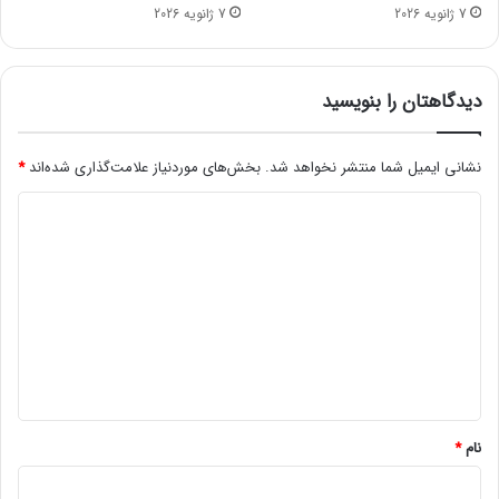
خ
ی
7 ژانویه 2026
7 ژانویه 2026
و
د
ر
م
د
ح
؟
ص
دیدگاهتان را بنویسید
و
ل
ج
نشانی ایمیل شما منتشر نخواهد شد.
بخش‌های موردنیاز علامت‌گذاری شده‌اند
*
ا
د
ن
ب
ی
ی
د
م
ض
گ
ر
ا
ه
*
نام
*