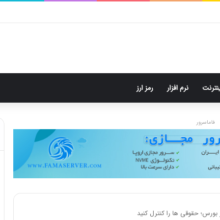
م: هر پست فقط پنج هشتگ
ینترنت
نرم افزار
رمز ارز
فاماسرور
 بورس؛ حقوقی ها را کنترل کنید