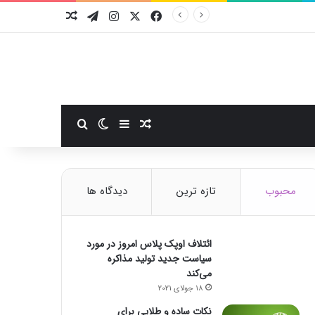
فیسبوک
ایکس
اینستاگرام
تلگرام
نوشته تصادفی
سایدبار
نوشته تصادفی
تغییر پوسته
جستجو برای
محبوب
تازه ترین
دیدگاه ها
ائتلاف اوپک پلاس امروز در مورد
سیاست جدید تولید مذاکره
می‌کند
18 جولای 2021
نکات ساده و طلایی برای