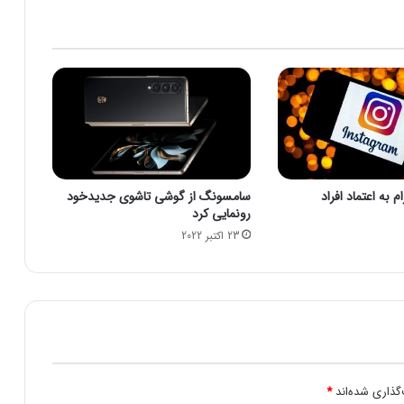
ت
ی
ب
ه
ا
ر
ز
ش
۱
۵
 به اعتماد افراد
سامسونگ از گوشی تاشوی جدیدخود
ه
رونمایی کرد
ز
23 اکتبر 2022
ا
ر
م
ی
ل
ی
ا
ر
د
گذاری شده‌اند
*