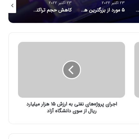
23 اکتبر 2022
23 اکتبر 2022
23 اکتبر 2022
۵ مورد از بزرگترین هک‌های تاریخ امنیت سایبری/ حلقه ازدواج هوشمندی که مراقب شماست/ احتمال بازبینی امنیتی آمریکا از قرارداد ماسک برای خرید توییتر
کاهش حجم تراکنش‌ توکن‌های متاورس
جیمز وب از توده اسرار آمیز تصویربرداری کرد
ا
ج
ر
ا
ی
پ
ر
و
ژ
اجرای پروژه‌های نفتی به ارزش ۱۵ هزار میلیارد
ه‌
ه
ریال از سوی دانشگاه آزاد
ا
ی
ن
ف