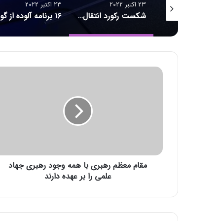
23 اکتبر 2022
23 اکتبر 2022
23 اکتبر 2022
شکست رکورد انتقال داده
۱۶ برنامه آلوده از گوگل پلی پاک شدند
م
ق
ا
م
م
ع
ظ
م
ر
مقام معظم رهبری با همه وجود رهبری جهاد
ه
ب
علمی را بر عهده دارند
ر
ی
ب
ا