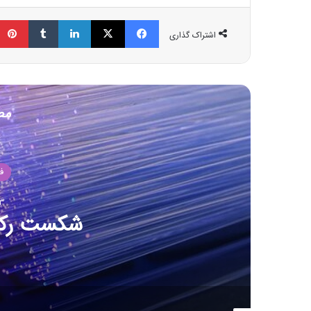
فیسبوک
ایکس
لینکداین
تامبلر
اشتراک گذاری
مط
۱۶ برنامه آلوده از گوگل پلی پاک شدند