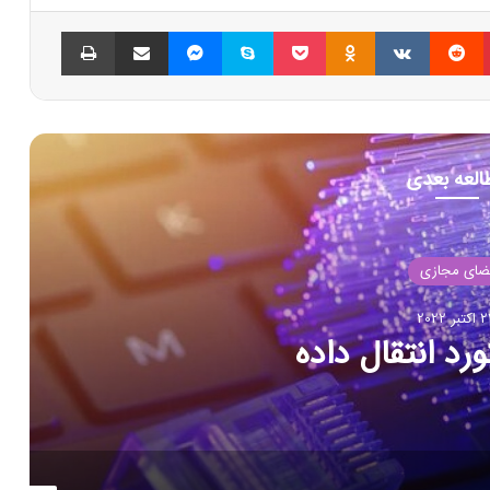
پینتریست
Reddit
VKontakte
Odnoklassniki
پاکت
اسکایپ
مسنجر
اشتراک گذاری با ایمیل
چاپ
العه بعدی
فضای مجازی
23 اکتبر 2022