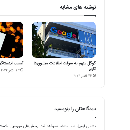
ه
نوشته های مشابه
م
ه
و
ج
و
د
ر
ه
ب
گوگل متهم به سرقت اطلاعات میلیون‌ها
آسیب اینستاگرام
ر
کاربر
ی
23 اکتبر 2022
23 اکتبر 2022
ج
ه
ا
د
ع
ل
دیدگاهتان را بنویسید
م
ی
ر
نشانی ایمیل شما منتشر نخواهد شد.
بخش‌های موردنیاز علامت‌