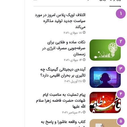
ائتلاف اوپک پلاس امروز در مورد
سیاست جدید تولید مذاکره
می‌کند
18 جولای 2021
نکات ساده و طلایی برای
صرفه‌جویی مصرف انرژی در
زمستان
14 جولای 2021
آینده‌ی دیجیتالی گیمینگ چه
تاثیری بر بحران اقلیمی دارد؟
28 آوریل 2021
پیام تسلیت به مناسبت ایام
شهادت حضرت فاطمه زهرا سلام
الله علیها
30 سپتامبر 2021
کتاب واقعه عاشورا و پاسخ به