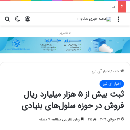
محدودیت جدید اینستاگرام: هر پست فقط پنج هشتگ
منو
ورود
تغییر پو
جس
فاماسرور
خانه
/
اخبار آی تی
اخبار آی تی
ثبت بیش از ۵ هزار میلیارد ریال
فروش در حوزه سلول‌های بنیادی
17 جولای 2021
35
زمان تقریبی مطالعه 7 دقیقه