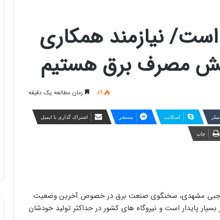
ست/ نیازمند همکاری
هش مصرف برق هستیم
89
زمان مطالعه یک دقیقه
مبلر
اسکایپ
مسنجر
اشتراک گذاری با ایمیل
چاپ
فی رجبی مشهدی، سخنگوی صنعت برق در خصوص آخرین وضعیت
یار پایدار است و نیروگاه های کشور در حداکثر تولید خودشان