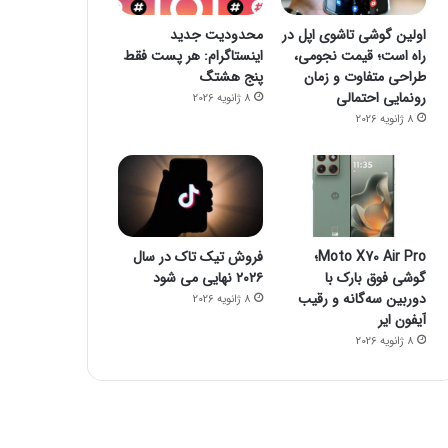
23 اکتبر 2022
شکست رکورد انتقال داده
اولین گوشی تاشوی اپل در
محدودیت جدید
راه است؛ قیمت نجومی،
اینستاگرام: هر پست فقط
طراحی متفاوت و زمان
پنج هشتگ
رونمایی احتمالی
8 ژانویه 2026
8 ژانویه 2026
23 اکتبر 2022
23 اکتبر 2022
23 اکتبر 2
کاهش حجم تراکنش‌ توکن‌های متاورس
جیمز وب از توده اسرار آمیز تصویربرداری کرد
چگونه یک گوشی هوشمند می‌تواند خطر مرگ شما را پیش بینی کند؟
Moto X70 Air Pro؛
فروش تیک تاک در سال
گوشی فوق بارک با
۲۰۲۶ نهایی می شود
دوربین سه‌گانه و رقیب
8 ژانویه 2026
آیفون ایر
8 ژانویه 2026