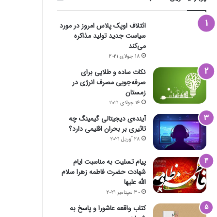
ائتلاف اوپک پلاس امروز در مورد
سیاست جدید تولید مذاکره
می‌کند
18 جولای 2021
نکات ساده و طلایی برای
صرفه‌جویی مصرف انرژی در
زمستان
14 جولای 2021
آینده‌ی دیجیتالی گیمینگ چه
تاثیری بر بحران اقلیمی دارد؟
28 آوریل 2021
پیام تسلیت به مناسبت ایام
شهادت حضرت فاطمه زهرا سلام
الله علیها
30 سپتامبر 2021
کتاب واقعه عاشورا و پاسخ به