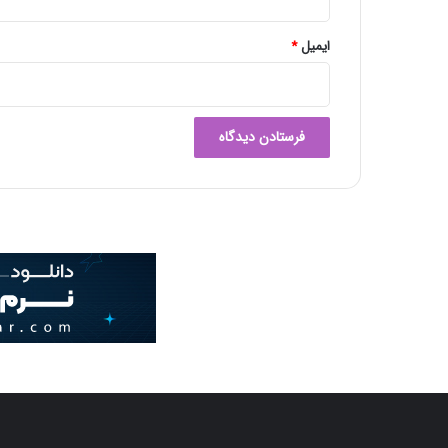
ر
ف
ی
ایمیل
*
ش
د