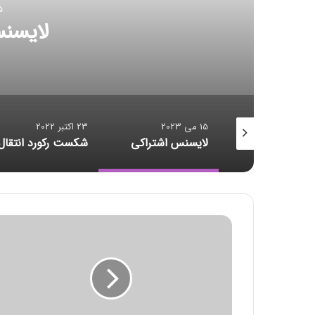
15 می 2023
لایسنس اشتر
15 می 2023
23 اکتبر 2022
خرید بیمه: سنتی یا آنلاین؟ کدامیک تجربه بهتری برای مشتریان ایجاد می‌کند؟
لایسنس اشتراکی
شکست رکورد انتقال داده
خ
و
د
ر
و
ی
ف