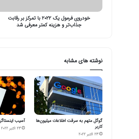
ر
م
خودروی فرمول یک ۲۰۲۲ با تمرکز بر رقابت
و
ل
جذاب‌تر و هزینه کمتر معرفی شد
ی
ک
۲
۰
۲
نوشته های مشابه
۲
ب
ا
ت
م
ر
ک
ز
ب
گوگل متهم به سرقت اطلاعات میلیون‌ها
آسیب اینستاگرام
ر
کاربر
ر
23 اکتبر 2022
23 اکتبر 2022
ق