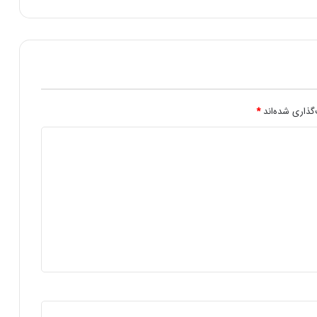
و
ن
ا
د
ر
ج
ه
ا
گذاری شده‌اند
*
ن
ر
ا
ر
ف
ع
م
ی‌
ک
ن
د