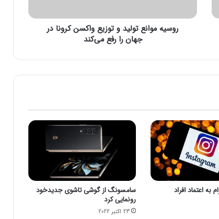
ا
ن
روسیه موانع تولید و توزیع واکسن کرونا در
ع
ت
جهان را رفع می‌کند
و
ل
ی
د
و
ت
و
ز
ی
ع
و
ا
ک
س
 به اعتماد افراد
سامسونگ از گوشی تاشوی جدیدخود
ن
رونمایی کرد
ک
23 اکتبر 2022
ر