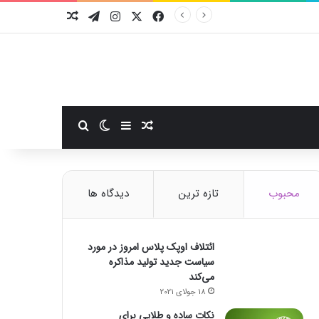
فیسبوک
ایکس
اینستاگرام
تلگرام
نوشته تصادفی
سایدبار
نوشته تصادفی
تغییر پوسته
جستجو برای
محبوب
تازه ترین
دیدگاه ها
ائتلاف اوپک پلاس امروز در مورد
سیاست جدید تولید مذاکره
می‌کند
18 جولای 2021
نکات ساده و طلایی برای