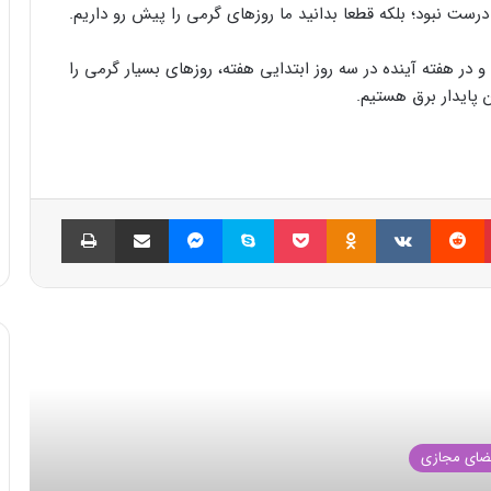
ست نبود؛ بلکه قطعا بدانید ما روزهای گرمی را پیش رو داریم.
در هفته آینده در سه روز ابتدایی هفته، روزهای بسیار گرمی را
 پایدار برق هستیم.
پینتریست
Reddit
VKontakte
Odnoklassniki
پاکت
اسکایپ
مسنجر
اشتراک گذاری با ایمیل
چاپ
العه بعدی