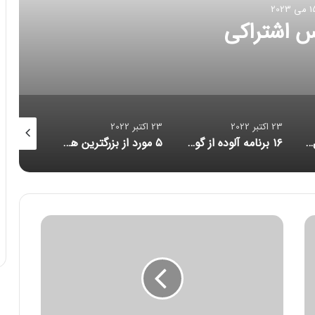
اکی
23 اکتبر 2022
23 اکتبر 2022
23 اکتبر 2022
۱۶ برنامه آلوده از گوگل پلی پاک شدند
۵ مورد از بزرگترین هک‌های تاریخ امنیت سایبری/ حلقه ازدواج هوشمندی که مراقب شماست/ احتمال بازبینی امنیتی آمریکا از قرارداد ماسک برای خرید توییتر
ر
و
س
ی
ه
م
و