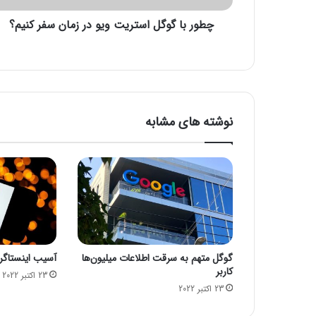
گ
چطور با گوگل استریت ویو در زمان سفر کنیم؟
ل
ا
س
ت
ر
ی
ت
نوشته های مشابه
و
ی
و
د
ر
ز
م
ا
ن
گوگل متهم به سرقت اطلاعات میلیون‌ها
آسیب اینستاگرام
س
کاربر
ف
23 اکتبر 2022
23 اکتبر 2022
ر
ک