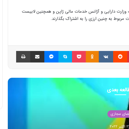
ت وزارت دارایی و آژانس خدمات مالی ژاپن و همچنین لابیست
 مربوط به چنین ارزی را به اشتراک بگذارند.
پینتریست
Reddit
VKontakte
Odnoklassniki
پاکت
اسکایپ
مسنجر
اشتراک گذاری با ایمیل
چاپ
العه بعدی
ضای مجازی
بر 2022