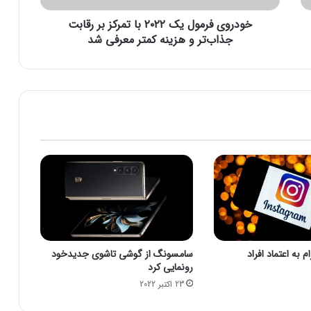
م
خودروی فرمول یک ۲۰۲۲ با تمرکز بر رقابت
و
ل
جذاب‌تر و هزینه کمتر معرفی شد
ی
ک
۲
۰
۲
۲
ب
ا
ت
م
ر
ک
ز
ب
 به اعتماد افراد
سامسونگ از گوشی تاشوی جدیدخود
ر
رونمایی کرد
ر
23 اکتبر 2022
ق
ا