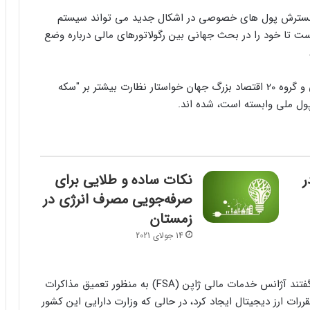
 گسترش پول های خصوصی در اشکال جدید می تواند سیستم
ست تا خود را در بحث جهانی بین رگولاتورهای مالی درباره وضع
این در حالی است که رگولاتورهای گروه 7 قدرت صنعتی و گروه 20 اقتصاد بزرگ جهان خواستار نظارت بیشتر بر "سکه
 پول ملی وابسته است، شده اند.
ر
نکات ساده و طلایی برای
صرفه‌جویی مصرف انرژی در
زمستان
14 جولای 2021
این مقامات که خواستند نامشان فاش نشود، همچنین گفتند آژانس خدمات مالی ژاپن (FSA) به منظور تعمیق مذاکرات
رات ارز دیجیتال ایجاد کرد، در حالی که وزارت دارایی این کشور