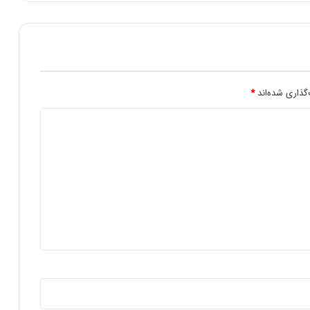
ب
ت
ج
ذ
ا
ب‌
ت
گذاری شده‌اند
*
ر
و
ه
ز
ی
ن
ه
ک
م
ت
ر
م
ع
ر
ف