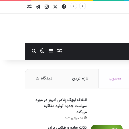
فیسبوک
ایکس
اینستاگرام
تلگرام
نوشته تصادفی
سایدبار
نوشته تصادفی
تغییر پوسته
جستجو برای
محبوب
تازه ترین
دیدگاه ها
ائتلاف اوپک پلاس امروز در مورد
سیاست جدید تولید مذاکره
می‌کند
18 جولای 2021
نکات ساده و طلایی برای