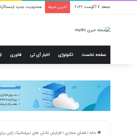
جمعه, 7 آگوست 2026
Moto X70 Air Pro؛ گوشی فوق بارک با دوربین سه‌گانه و رقیب آیفون ایر
آخرین خبرها
صفحه نخست
تکنولوژی
اخبار آی تی
فناوری
ا
خانه
/
فضای مجازی
/
افزایش تلاش های دیپلماتیک ژاپن برای