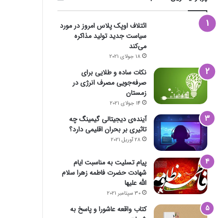
ائتلاف اوپک پلاس امروز در مورد
سیاست جدید تولید مذاکره
می‌کند
18 جولای 2021
نکات ساده و طلایی برای
صرفه‌جویی مصرف انرژی در
زمستان
14 جولای 2021
آینده‌ی دیجیتالی گیمینگ چه
تاثیری بر بحران اقلیمی دارد؟
28 آوریل 2021
پیام تسلیت به مناسبت ایام
شهادت حضرت فاطمه زهرا سلام
الله علیها
30 سپتامبر 2021
کتاب واقعه عاشورا و پاسخ به