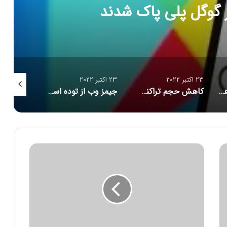
23 اکتبر 2022
23 اکتبر 2022
23 اکتبر 2022
۵ مورد از بزرگترین هک‌های تاریخ امنیت سایبری/ حلقه ازدواج هوشمندی که مراقب شماست/ احتمال بازبینی امنیتی آمریکا از قرارداد ماسک برای خرید توییتر
کاهش حجم تراکنش‌ توکن‌های متاورس
جیمز وب از توده اسرار آمیز تصویربرداری کرد
خ
و
د
ر
و
ی
ف
ر