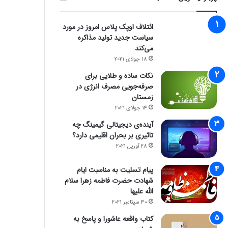
ائتلاف اوپک پلاس امروز در مورد
سیاست جدید تولید مذاکره
می‌کند
18 جولای 2021
نکات ساده و طلایی برای
صرفه‌جویی مصرف انرژی در
زمستان
14 جولای 2021
آینده‌ی دیجیتالی گیمینگ چه
تاثیری بر بحران اقلیمی دارد؟
28 آوریل 2021
پیام تسلیت به مناسبت ایام
شهادت حضرت فاطمه زهرا سلام
الله علیها
30 سپتامبر 2021
کتاب واقعه عاشورا و پاسخ به