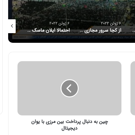
6 ژوئن 2022
6 ژوئن 2022
6 ژوئن 2022
از کجا سرور مجازی بخریم؟
احتمالا ایلان ماسک توئیتر را می خرد
آپتین ،تنها زیرساخت ارتباطات بیسیم ابری در ایران
چ
ی
ن
ب
ه
د
ن
ب
ا
چین به دنبال پرداخت بین مرزی با یوان
ل
پ
دیجیتال
ر