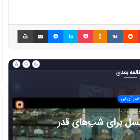
پینتریست
Reddit
VKontakte
Odnoklassniki
پاکت
اسکایپ
مسنجر
اشتراک گذاری با ایمیل
چاپ
العه بعدی
خبار آی تی
 2022
وهانه همراه با هدف حمایت از
یان مستعد