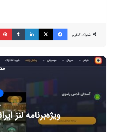
فیسبوک
ایکس
لینکداین
تامبلر
اشتراک گذاری
مط
ا
6 ژوئن
افتتاح دومین دوره طرح پژ
دانشجو