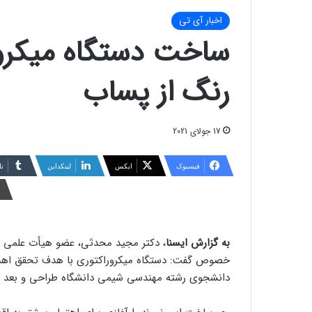
اخبار آی تی
ساخت دستگاه میکرو
رنگ از پساب
17 جولای 2021
فیسبوک
ایکس
لینکداین
تا
به گزارش ایسنا
، دکتر مجید محدثی، عضو هیأت علمی گ
خصوص گفت: دستگاه میکروراکتوری با هدف تحقق اهدا
دانشجوی رشته مهندسی شیمی دانشگاه طراحی و بعد ا