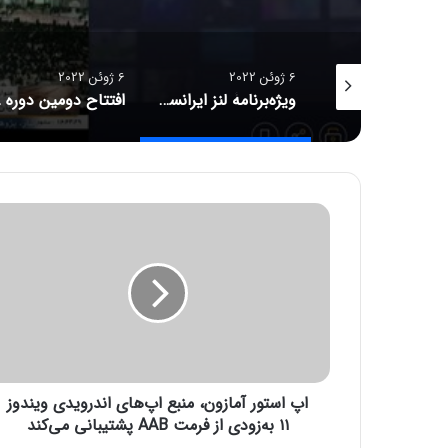
6 ژوئن 2022
6 ژوئن 2022
ویژه‌برنامۀ لنز ایرانسل برای شب‌های قدر
افتتاح دومین دوره طرح پژوهانه همراه با هدف حمایت از دانشجویان مستعد
ا
پ
ا
س
ت
و
ر
آ
م
اپ استور آمازون، منبع اپ‌های اندرویدی ویندوز
ا
ز
۱۱ به‌زودی از فرمت AAB پشتیبانی می‌کند
و