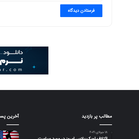
پ
ش
ت
ی
ب
ا
ن
ی
م
ی‌
ک
ن
د
مطالب پر بازدید
آخرین پست
18 جولای 2021
ائتلاف اوپک پلاس امروز در مورد سیاست