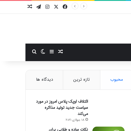
فیسبوک
ایکس
اینستاگرام
تلگرام
نوشته تصادفی
سایدبار
نوشته تصادفی
تغییر پوسته
جستجو برای
محبوب
تازه ترین
دیدگاه ها
ائتلاف اوپک پلاس امروز در مورد
سیاست جدید تولید مذاکره
می‌کند
18 جولای 2021
نکات ساده و طلایی برای