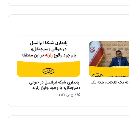
د
ا
خ
ت
ب
ی
ن
م
ر
ز
ی
ب
ا
نه یک انتخاب، بلکه یک
پایداری شبکۀ ایرانسل در حوالی
ی
«سرجنگل» با وجود وقوع زلزله
و
6 ژوئن 2022
ا
ن
د
ی
ج
ی