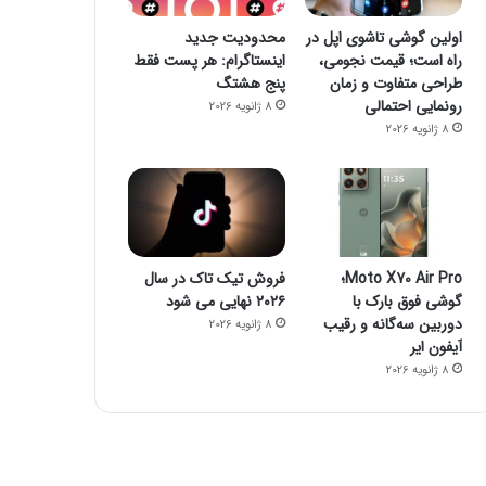
اولین گوشی تاشوی اپل در
محدودیت جدید
راه است؛ قیمت نجومی،
اینستاگرام: هر پست فقط
طراحی متفاوت و زمان
پنج هشتگ
6 ژوئن 2022
6 ژوئن 2022
رونمایی احتمالی
فقط ۱۰ روز تا پایان مهلت شرکت در جشنوارۀ تولید محتوای دانا
پوشش 5G در تمام مراکز استان‌ها و شهرهای اصلی؛ برنامۀ ایرانسل برای دو سال آینده
کلیک، بهترین راه برای راه اندازی استارت آپ ها و برندسازی
8 ژانویه 2026
8 ژانویه 2026
Moto X70 Air Pro؛
فروش تیک تاک در سال
گوشی فوق بارک با
۲۰۲۶ نهایی می شود
دوربین سه‌گانه و رقیب
8 ژانویه 2026
آیفون ایر
8 ژانویه 2026