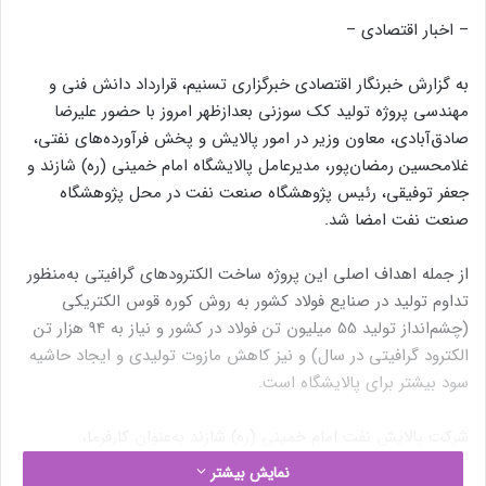
– اخبار اقتصادی –
به گزارش خبرنگار اقتصادی خبرگزاری تسنیم، قرارداد دانش فنی و
مهندسی پروژه تولید کک سوزنی بعدازظهر امروز با حضور علیرضا
صادق‌آبادی، معاون وزیر در امور پالایش و پخش فرآورده‌های نفتی،
غلامحسین رمضان‌پور، مدیرعامل پالایشگاه امام خمینی (ره) شازند و
جعفر توفیقی، رئیس پژوهشگاه صنعت نفت در محل پژوهشگاه
صنعت نفت امضا شد.
از جمله اهداف اصلی این پروژه ساخت الکترودهای گرافیتی به‌منظور
تداوم تولید در صنایع فولاد کشور به روش کوره قوس الکتریکی
(چشم‌انداز تولید 55 میلیون تن فولاد در کشور و نیاز به 94 هزار تن
الکترود گرافیتی در سال) و نیز کاهش مازوت تولیدی و ایجاد حاشیه
سود بیشتر برای پالایشگاه است.
شرکت پالایش نفت امام خمینی (ره) شازند به‌عنوان کارفرما،
پژوهشگاه صنعت نفت به‌عنوان پیمانکار و شرکت مهندسی طرح و
نمایش بیشتر