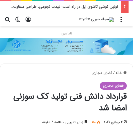
اولین گوشی تاشوی اپل در راه است؛ قیمت نجومی، طراحی متفاوت و زمان رونمایی احتمالی
منو
ورود
تغییر پو
جس
فاماسرور
خانه
/
فضای مجازی
فضای مجازی
قرارداد دانش فنی تولید کک سوزنی
امضا شد
4 جولای 2021
110
زمان تقریبی مطالعه 2 دقیقه