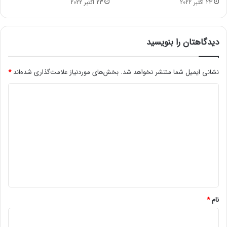
23 اکتبر 2022
23 اکتبر 2022
ل
ن
انتهای پیام/
ر
م
دیدگاهتان را بنویسید
ا
ف
ز
نشانی ایمیل شما منتشر نخواهد شد.
بخش‌های موردنیاز علامت‌گذاری شده‌اند
*
ا
د
ر
ی
ی
ف
د
ر
ا
گ
خ
ا
و
ه
ا
ن
*
د
نام
*