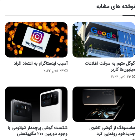
ش
ر
نوشته های مشابه
د
گ
ز
ا
ر
ی
ت
م
ا
م
گوگل متهم به سرقت اطلاعات
آسیب اینستاگرام به اعتماد افراد
آ
میلیون‌ها کاربر
23 اکتبر 2022
ز
23 اکتبر 2022
م
و
ن
ه
ا
ی
ب
ا
سامسونگ از گوشی تاشوی
شکست گوشی پرچمدار شیائومی با
ز
جدیدخود رونمایی کرد
وجود دوربین ۲۰۰ مگاپیکسلی
ا