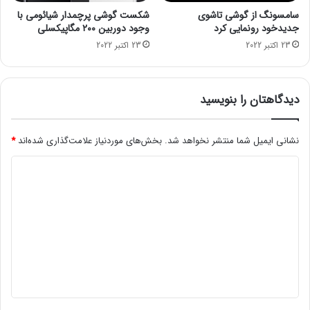
ل
ب
سامسونگ از گوشی تاشوی
شکست گوشی پرچمدار شیائومی با
غ
ه
جدیدخود رونمایی کرد
وجود دوربین ۲۰۰ مگاپیکسلی
و
ز
23 اکتبر 2022
23 اکتبر 2022
ک
ی
ر
ر
د
س
ا
دیدگاهتان را بنویسید
خ
ت
ه
نشانی ایمیل شما منتشر نخواهد شد.
بخش‌های موردنیاز علامت‌گذاری شده‌اند
*
ا
د
ی
ک
ی
ش
د
و
ر
گ
ا
ه
*