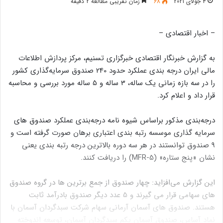
4 جولای 2021
68
زمان تقریبی مطالعه 2 دقیقه
– اخبار اقتصادی –
به گزارش خبرنگار اقتصادی خبرگزاری تسنیم، مرکز پردازش اطلاعات
مالی ایران درجه بندی عملکرد حدود 240 صندوق‌ سرمایه‌گذاری کشور
را در سه بازه زمانی یک ساله، 3 ساله و 5 ساله مورد بررسی و محاسبه
قرار داد و اعلام کرد.
درجه‌بندی مذکور براساس شیوه نامه درجه‌بندی عملکرد صندوق های
سرمایه گذاری موسسه رتبه بندی اعتباری برهان صورت گرفته است و
9 صندوق توانستند در هر سه دوره بالاترین درجه رتبه بندی یعنی
نشان «پنج ستاره» (MFR-5) را دریافت کنند.
این گزارش می‌افزاید: چهار صندوق از جمع برترین ها در گروه صندوق
های سهامی قرار می گیرند و 5 عدد دیگر صندوق بادرآمد ثابت
هستند. صندوق های آسمان آرمانی سهام شرکت سبدگردان آسمان با
نماد آساس، صندوق آسمان یکم سبدگردان آسمان، توسعه اندوخته