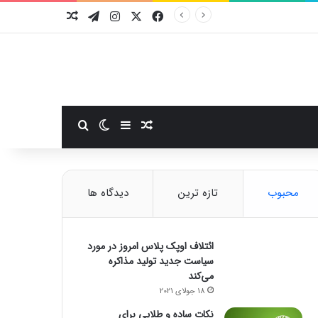
فیسبوک
ایکس
اینستاگرام
تلگرام
نوشته تصادفی
سایدبار
نوشته تصادفی
تغییر پوسته
جستجو برای
محبوب
تازه ترین
دیدگاه ها
ائتلاف اوپک پلاس امروز در مورد
سیاست جدید تولید مذاکره
می‌کند
18 جولای 2021
نکات ساده و طلایی برای