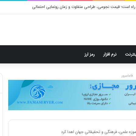
م: هر پست فقط پنج هشتگ
ینترنت
نرم افزار
رمز ارز
فاماسرور