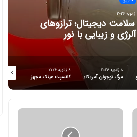
فناوری
202
ج تازه سلامت دیجیتال؛ ترازوهای
رژی و زیبایی با نور
8 ژانویه 2026
8 ژانویه 2026
8 ژانویه 2026
راز فروکش‌کردن موج DeepSeek در بازار هوش مصنوعی
مرگ نوجوان آمریکایی پس از دریافت توصیه‌های خطرناک از ChatGPT
کانسپت عینک مجهز به هوش مصنوعی رونمایی شد
و
خ
ی
م