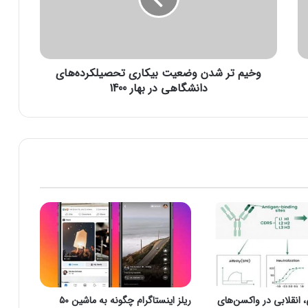
ت
ر
ش
د
ن
وخیم تر شدن وضعیت بیکاری تحصیلکرده‌های
و
ض
دانشگاهی در بهار 1400
ع
ی
ت
ب
ی
ک
ا
ر
ی
ت
ح
ص
ی
ل
نقلابی در واکسن‌های
ریلز اینستاگرام چگونه به ماشین ۵۰
ک