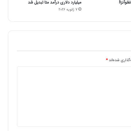
لوآنزا!
میلیارد دلاری درآمد متا تبدیل شد
ر
7 ژانویه 2026
د
ه‌
ه
ا
ی
د
ا
ن
ش
گذاری شده‌اند
*
گ
ا
ه
ی
د
ر
ب
ه
ا
ر
1