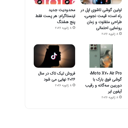
فناوری
اولین گوشی تاشوی اپل در
محدودیت جدید
راه است؛ قیمت نجومی،
اینستاگرام: هر پست فقط
8 ژانویه 2026
طراحی متفاوت و زمان
پنج هشتگ
راز فروکش‌کردن موج DeepSeek در بازار هوش مصنوعی
رونمایی احتمالی
8 ژانویه 2026
8 ژانویه 2026
8 ژانویه 2026
8 ژانویه 2026
جمینای یا کوپایلوت؟ مقایسه دو چت‌بات قدرتمند هوش مصنوعی
پاسخ سامسونگ به اپل: گلکسی واید فولد، رقیبی برای آیفون تاشو و آیپد
پایان سلطه تسلا: BYD با فروش ۲/۲ میلیونی پیشتاز بازار خودروهای برقی شد
Moto X70 Air Pro؛
فروش تیک تاک در سال
گوشی فوق بارک با
۲۰۲۶ نهایی می شود
دوربین سه‌گانه و رقیب
8 ژانویه 2026
آیفون ایر
8 ژانویه 2026