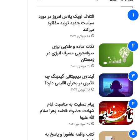
ائتلاف اوپک پلاس امروز در مورد
سیاست جدید تولید مذاکره
می‌کند
18 جولای 2021
نکات ساده و طلایی برای
صرفه‌جویی مصرف انرژی در
زمستان
14 جولای 2021
آینده‌ی دیجیتالی گیمینگ چه
تاثیری بر بحران اقلیمی دارد؟
28 آوریل 2021
پیام تسلیت به مناسبت ایام
شهادت حضرت فاطمه زهرا سلام
الله علیها
30 سپتامبر 2021
کتاب واقعه عاشورا و پاسخ به