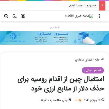
محدودیت جدید اینستاگرام: هر پست فقط پنج هشتگ
منو
ورود
تغییر پو
جس
فاماسرور
خانه
/
فضای مجازی
فضای مجازی
استقبال چین از اقدام روسیه برای
حذف دلار از منابع ارزی خود
16 جولای 2021
101
زمان مطالعه یک دقیقه