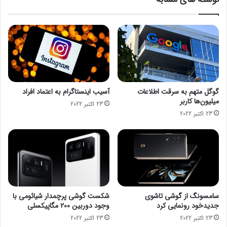
م
4
س
2
ک
0
ن
0
م
م
ه
ی
ر
ل
ی
ا
گوگل متهم به سرقت اطلاعات
آسیب اینستاگرام به اعتماد افراد
ر
میلیون‌ها کاربر
23 اکتبر 2022
د
23 اکتبر 2022
ت
و
م
ا
ن
پ
ر
و
سامسونگ از گوشی تاشوی
شکست گوشی پرچمدار شیائومی با
ژ
جدیدخود رونمایی کرد
وجود دوربین ۲۰۰ مگاپیکسلی
ه
23 اکتبر 2022
23 اکتبر 2022
ر