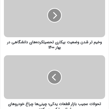
خ
ی
انتهای پیام/
م
ت
ر
ش
د
ن
وخیم تر شدن وضعیت بیکاری تحصیلکرده‌های دانشگاهی در
و
ض
بهار 1400
ع
ی
ت
ت
ح
ب
و
ی
ل
ک
ا
ا
ت
ر
ع
ی
ج
ت
ی
ح
تحولات عجیب بازار قطعات یدکی؛ چینی‌ها چراغ خودروهای
ب
ص
ب