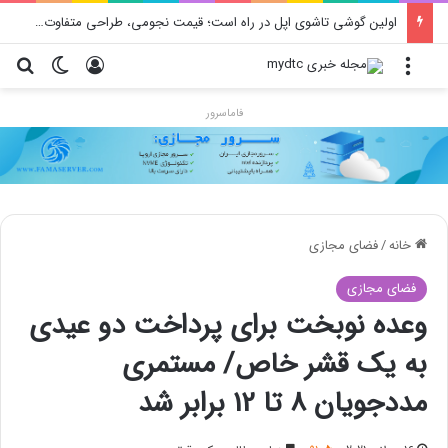
محدودیت جدید اینستاگرام: هر پست فقط پنج هشتگ
منو
ورود
تغییر پو
جس
فاماسرور
خانه
/
فضای مجازی
فضای مجازی
وعده نوبخت برای پرداخت دو عیدی
به یک قشر خاص/ مستمری
مددجویان 8 تا 12 برابر شد