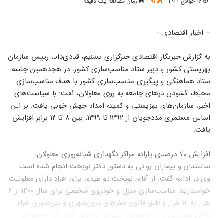
16 جولای 2021
91
زمان مطالعه یک دقیقه
– اخبار اقتصادی –
به گزارش خبرنگار اقتصادی خبرگزاری تسنیم، قبادی‌دانا، رییس سازمان
بهزیستی کشور و دبیر ستاد مناسب‌سازی کشور، در هجدهمین جلسه
ستاد هماهنگی و پیگیری مناسب‌سازی کشور با هدف مناسب‌سازی
محیط، گشودن درهای جامعه به روی معلولان، گفت: با سیاست‌های
اخیر، سازمان‌های بهزیستی و کمیته امداد جهش خوبی یافت. بر این
اساس مستمری مددجویان از 1392 تا 1399، بین 8 تا 12 برابر افزایش
یافت.
افزایش 70 درصدی یارانه مراکز نگهداری شبانه‌روزی معلولان،
سالمندان و بیماران روانی به دستور دکتر نوبخت انجام شده است.
وی در ادامه گفت: از آقای نوبخت دو عیدی برای افراد دارای معلولیت
خواستاریم، مناسب‌سازی منزل و خودروی شخصی برای سال 1400 از 6
هزار به 12 هزار و طبق قانون سفرهای درون‌شهری و بین‌شهری افراد
دارای معلولیت باید به صورت نیم بها پرداخت شود، اما بودجه به