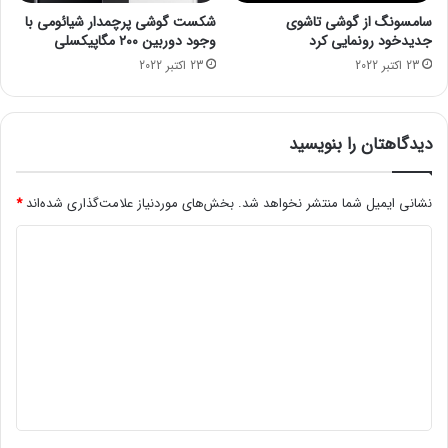
ا
ر
سامسونگ از گوشی تاشوی
شکست گوشی پرچمدار شیائومی با
ر
ا
جدیدخود رونمایی کرد
وجود دوربین ۲۰۰ مگاپیکسلی
1
غ
23 اکتبر 2022
23 اکتبر 2022
4
خ
0
و
0
د
ر
دیدگاهتان را بنویسید
و
ه
ا
نشانی ایمیل شما منتشر نخواهد شد.
بخش‌های موردنیاز علامت‌گذاری شده‌اند
*
ی
د
ا
ی
ی
ر
د
ا
ن
گ
ی
ا
ر
ه
ا
ک
*
پ