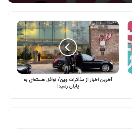
آ
خ
ر
ی
ن
ا
خ
ب
ا
آخرین اخبار از مذاکرات وین/ توافق هسته‌ای به
ر
ا
پایان رسید!
ز
م
ذ
ا
ک
ر
ا