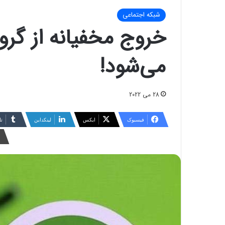
شبکه اجتماعی
خروج مخفیانه از گرو
می‌شود!
28 می 2022
فیسبوک
ایکس
لینکداین
تا