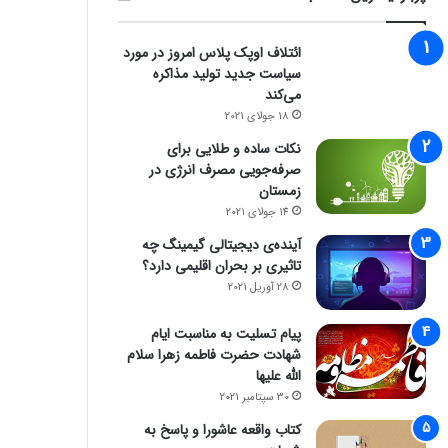
ائتلاف اوپک پلاس امروز در مورد
سیاست جدید تولید مذاکره
می‌کند
18 جولای 2021
نکات ساده و طلایی برای
صرفه‌جویی مصرف انرژی در
زمستان
14 جولای 2021
آینده‌ی دیجیتالی گیمینگ چه
تاثیری بر بحران اقلیمی دارد؟
28 آوریل 2021
پیام تسلیت به مناسبت ایام
شهادت حضرت فاطمه زهرا سلام
الله علیها
30 سپتامبر 2021
کتاب واقعه عاشورا و پاسخ به