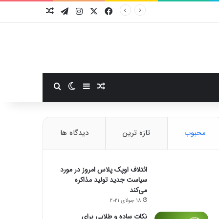
فیسبوک
ایکس
اینستاگرام
تلگرام
نوشته تصادفی
سایدبار
نوشته تصادفی
تغییر پوسته
جستجو برای
محبوب
تازه ترین
دیدگاه ها
ائتلاف اوپک پلاس امروز در مورد
سیاست جدید تولید مذاکره
می‌کند
18 جولای 2021
نکات ساده و طلایی برای