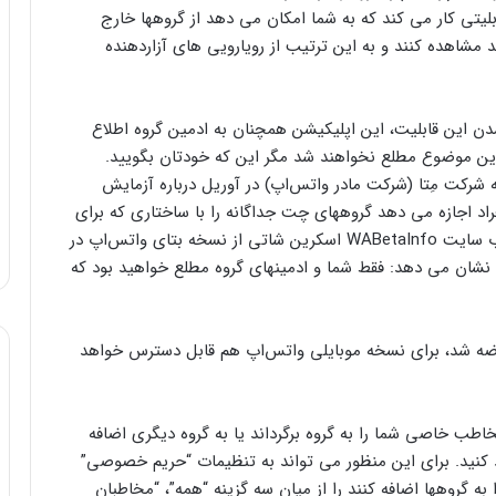
WABet، واتس‌اپ روی قابلیتی کار می کند که به شما امکان می دهد از گروهها خارج
 مشاهده کنند و به این ترتیب از رویارویی های آزاردهنده
دن این قابلیت، این اپلیکیشن همچنان به ادمین گروه اطلاع
ز این موضوع مطلع نخواهند شد مگر این که خودتان بگویید.
که شرکت مِتا (شرکت مادر واتس‌اپ) در آوریل درباره آزمایش
C) صحبت کرد که به افراد اجازه می دهد گروههای چت جداگانه را با ساختاری که برای
همه آنها کار می کند، زیر یک چتر گرد بیاورند. اکنون وب سایت WABetaInfo اسکرین شاتی از نسخه بتای واتس‌اپ در
 نشان می دهد: فقط شما و ادمینهای گروه مطلع خواهید بود که
رضه شد، برای نسخه موبایلی واتس‌اپ هم قابل دسترس خواهد
ب خاصی شما را به گروه برگرداند یا به گروه دیگری اضافه
ود کنید. برای این منظور می تواند به تنظیمات “حریم خصوصی”
ه گروهها اضافه کنند را از میان سه گزینه “همه”، “مخاطبان