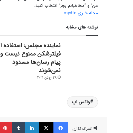
من” و “مخاطبانم بجز” انتخاب کنید.
مجله خبری mydtc
نوشته های مشابه
نماینده مجلس: استفاده از
فیلترشکن ممنوع نیست و
پیام رسان‌ها مسدود
نمی‌شوند
28 ژوئن 2021
واتس اپ
فیسبوک
ایکس
لینکداین
تامبلر
اشتراک گذاری