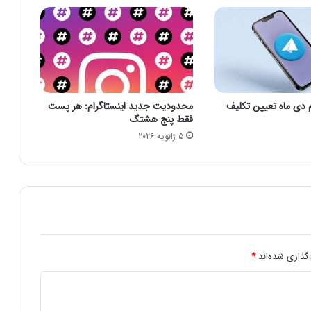
ت
و
ی
ن
/
ت
و
م دی‌ ماه تعیین تکلیف
محدودیت جدید اینستاگرام: هر پست
ا
فقط پنج هشتگ
ف
5 ژانویه 2026
ق
ه
س
ت
ه‌
ا
ی
ب
ه
گذاری شده‌اند
*
پ
ا
ی