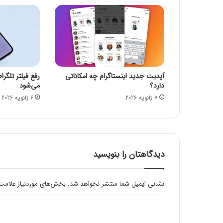
گ
ر
و
ه‌
ه
ا
ی
آپدیت جدید اینستاگرام چه امکاناتی
رفع فیلتر تلگرا
و
دارد؟
می‌شود
ا
7 ژانویه 2026
6 ژانویه 2026
ت
س‌
ا
پ
ی
م
دیدگاهتان را بنویسید
م
ک
ن
نشانی ایمیل شما منتشر نخواهد شد.
بخش‌های موردنیاز علامت‌
م
د
ی‌
ش
ی