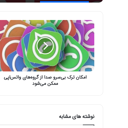
ا
م
ک
ا
ن
ت
ر
ک
ب
امکان ترک بی‌سرو صدا از گروه‌های واتس‌اپی
ی‌
س
ممکن می‌شود
ر
و
ص
د
ا
نوشته های مشابه
ا
ز