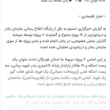
15 جولای 2021
31
زمان مطالعه یک دقیقه
– اخبار اقتصادی –
به گزارش خبرگزاری تسنیم به نقل از پایگاه اطلاع رسانی سازمان بنادر
و دریانوردی، از 16 پروژه متنوع و گسترده، 2 پروژه توسط سرمایه
گذاران بخش خصوصی، در بنادر انجام شده و سایر پروژه ها از سوی
سازمان بنادر و دریانوردی عملیاتی شده است.
بر این اساس 6 پروژه مربوط به استان هرمزگان تحت عنوان یک
پست اسکله و 31 هکتار بارانداز پایانه کانتینری بندر شهید رجایی، سه
پست اسکله نفتی (زیرساخت عمرانی)، یک فروند شناور طناب گیر،
یک فروند کشتی لایروب مکنده مخزن دار (هایپرساکشن)، ساختمان
مرجع دریایی و سیستم جامع اعلام حریق است.
پروژه های مربوط به استان خوزستان نیز شامل انبارهای چند منظوره
نگهداری کالا، یک فروند کشتی لایروب مکنده مخزن دار
(هایپرساکشن) و پروژه مربوط به استان بوشهر تحت عنوان سامانه‌