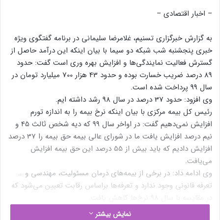
– اخبار اقتصادی –
به گزارش خبرگزاری تسنیم، غلامرضا سلیمانی در برنامه گفتگوی ویژه
خبری پنجشنبه شب شبکه دو سیما با بیان اینکه این درآمد حاصل از
گسترش فعالیت نمایندگی‌ها و افزایش بهره وری است گفت: حدود
89 درصد ضریب خسارت بوده و حدود 43 هزار 700 میلیارد تومان در
سال 99 پرداخت شده است.
وی افزود: حدود 37 درصد در سال 98 رشد داشته ایم.
رئیس کل بیمه مرکزی با بیان اینکه نرخ بیمه را به اندازه تورم
افزایش نمی‌دهیم گفت: در اواخر سال 99 که دیه شخص ثالث 45 و
نیم درصد افزایش یافت ما در شورای عالی بیمه حق بیمه را 37 درصد
افزایش دادیم که باید بیش از 55 درصد این حق بیمه افزایش
می‌یافت.
وی ادامه داد: در برخی از بیمه‌های درمان مسئولیت، مهندسی و …
تعرفه قانونی وجود ندارد و تعرفه‌ها براساس رقابت تعیین می‌شود که
در مقایسه با سال 98 نرخ‌ها کاهش یافت.
سلیمانی افزود: سرانه حق بیمه دو میلیون و 700 هزار نفر از ایثارگران
نمایش بیشتر