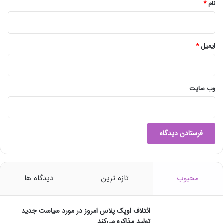
ب
و
نام
*
و
ع
د
ل
ت
ح
ایمیل
*
ا
د
ث
ه
وب‌ سایت
ا
ع
ل
ا
م
ن
ش
د
محبوب
تازه ترین
دیدگاه ها
ائتلاف اوپک پلاس امروز در مورد سیاست جدید
تولید مذاکره می‌کند