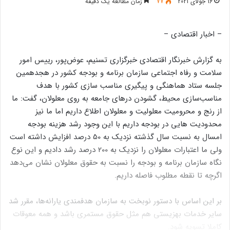
16 جولای 2021
77
زمان مطالعه یک دقیقه
– اخبار اقتصادی –
به گزارش خبرنگار اقتصادی خبرگزاری تسنیم،‌ عوض‌پور، رییس امور
سلامت و رفاه اجتماعی سازمان برنامه و بودجه کشور در هجدهمین
جلسه ستاد هماهنگی و پیگیری مناسب سازی کشور با هدف
مناسب‌سازی محیط، گشودن درهای جامعه به روی معلولان، گفت: ما
از رنج و محرومیت معلولیت و معلولان اطلاع داریم اما ما نیز
محدودیت هایی در بودجه داریم با این وجود رشد هزینه بودجه
امسال به نسبت سال گذشته نزدیک به 50 درصد افزایش داشته است
ولی ما اعتبارات معلولان را نزدیک به 200 درصد رشد دادیم و این نوع
نگاه سازمان برنامه و بودجه را نسبت به حقوق معلولان نشان می‌دهد
اگرچه تا نقطه مطلوب فاصله داریم.
بر این اساس با دستور نوبخت به سازمان هدفمندی یارانه‌ها، مقرر شد
سایر خدمات بهزیستی هم مثل حقوق مستمری باشد و همه معوقات
کاملا تسویه شود.