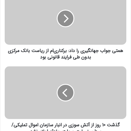
م
ت
ی
ج
و
ا
ب
ج
همتی جواب جهانگیری را داد: برکناری‌ام از ریاست بانک مرکزی
ه
ا
بدون طی فرایند قانونی بود
ن
گ
گ
ی
ذ
ر
ش
ی
ت
ر
1
ا
0
د
ر
ا
و
د
ز
:
گذشت 10 روز از آتش سوزی در انبار سازمان اموال تملیکی/
ا
ب
ز