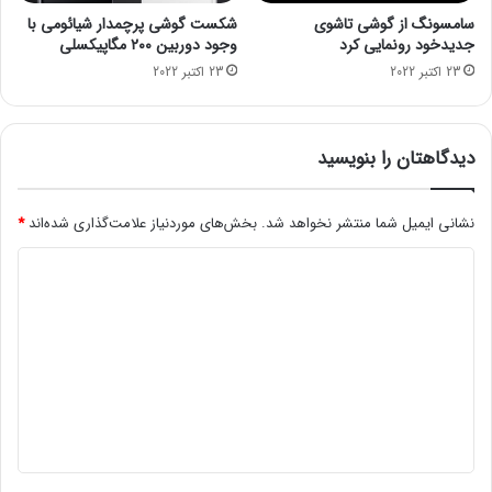
ک
م
سامسونگ از گوشی تاشوی
شکست گوشی پرچمدار شیائومی با
ز
و
جدیدخود رونمایی کرد
وجود دوربین ۲۰۰ مگاپیکسلی
ی
ا
23 اکتبر 2022
23 اکتبر 2022
ب
ل
د
ت
و
م
ن
ل
دیدگاهتان را بنویسید
ط
ی
ی
ک
ف
ی
نشانی ایمیل شما منتشر نخواهد شد.
بخش‌های موردنیاز علامت‌گذاری شده‌اند
*
ر
/
د
ا
م
ی
ی
ی
ن
ز
د
د
ا
ق
ن
گ
ا
خ
ا
ن
س
ه
و
ا
ن
ر
*
ی
ت