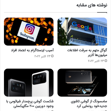
ک
م
نوشته های مشابه
ا
ی
ب
ل
ه
ی
خ
و
ا
ن
ط
د
ر
ل
ک
ا
م
ر
گوگل متهم به سرقت اطلاعات
آسیب اینستاگرام به اعتماد افراد
ب
ط
میلیون‌ها کاربر
23 اکتبر 2022
و
ل
23 اکتبر 2022
د
ب
ر
خ
ی
و
ز
د
ت
ا
ر
ز
ا
ا
ش
ی
سامسونگ از گوشی تاشوی
شکست گوشی پرچمدار شیائومی با
ه
ر
جدیدخود رونمایی کرد
وجود دوربین ۲۰۰ مگاپیکسلی
ا