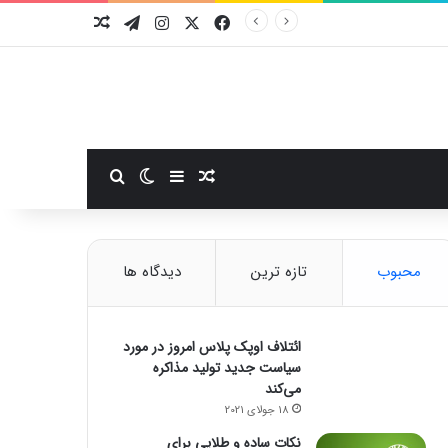
فیسبوک
ایکس
اینستاگرام
تلگرام
نوشته تصادفی
سایدبار
نوشته تصادفی
تغییر پوسته
جستجو برای
محبوب
تازه ترین
دیدگاه ها
ائتلاف اوپک پلاس امروز در مورد
سیاست جدید تولید مذاکره
می‌کند
18 جولای 2021
نکات ساده و طلایی برای