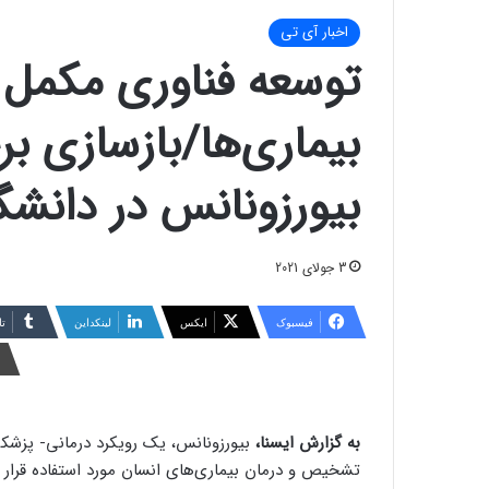
اخبار آی تی
توسعه فناوری مکمل
بیماری‌ها/بازسازی بر
بیورزونانس در دانشگا
3 جولای 2021
فیسبوک
ایکس
لینکداین
تا
به گزارش ایسنا،
بیورزونانس، یک رویکرد درمانی- پزشکی
تشخیص و درمان بیماری‌های انسان مورد استفاده قرار