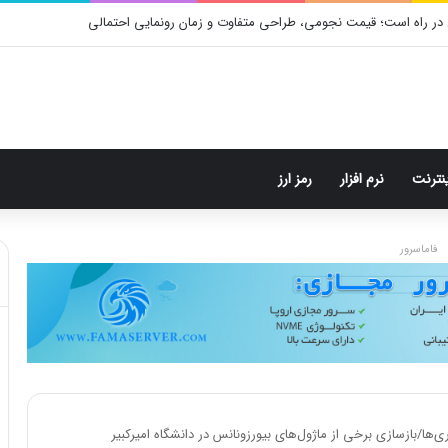
گرام: هر پست فقط پنج هشتگ
ینترنت
نرم افزار
رمز ارز
فاماسرور
ا/بازسازی برخی از ماژول‌های بیورزونانس در دانشگاه امیرکبیر