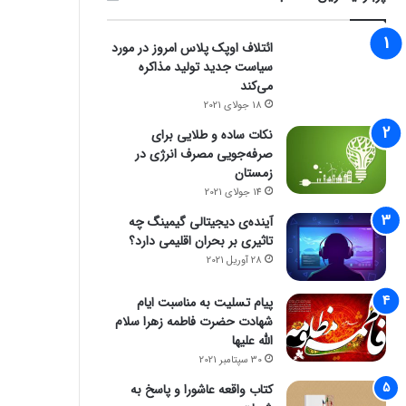
ائتلاف اوپک پلاس امروز در مورد
سیاست جدید تولید مذاکره
می‌کند
18 جولای 2021
نکات ساده و طلایی برای
صرفه‌جویی مصرف انرژی در
زمستان
14 جولای 2021
آینده‌ی دیجیتالی گیمینگ چه
تاثیری بر بحران اقلیمی دارد؟
28 آوریل 2021
پیام تسلیت به مناسبت ایام
شهادت حضرت فاطمه زهرا سلام
الله علیها
30 سپتامبر 2021
کتاب واقعه عاشورا و پاسخ به