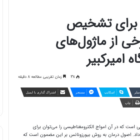
 برای تشخیص
خی از ماژول‌های
ه امیرکبیر
38
زمان تقریبی مطالعه 8 دقیقه
مبلر
اسکایپ
مسنجر
اشتراک گذاری با ایمیل
چاپ
 است که در آن امواج الکترومغناطیسی را می‌توان برای
 داد. اصول درمان به روش بیورزونانس بر این مضمون است که