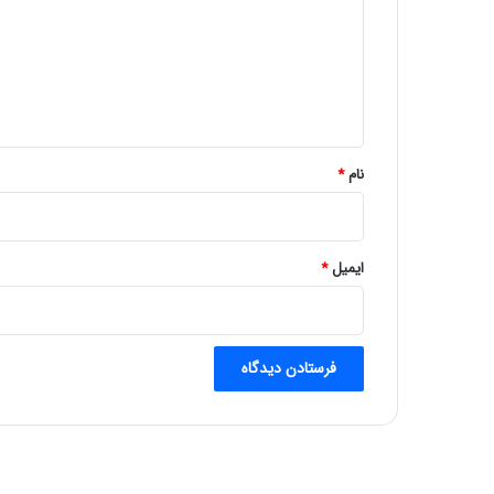
د
گ
ا
ه
*
نام
*
ایمیل
*