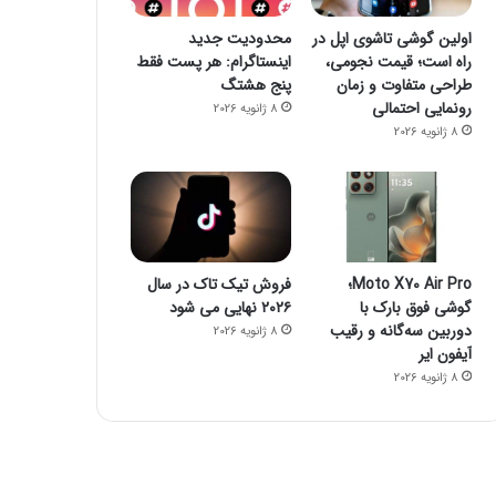
اولین گوشی تاشوی اپل در
محدودیت جدید
راه است؛ قیمت نجومی،
اینستاگرام: هر پست فقط
طراحی متفاوت و زمان
پنج هشتگ
رونمایی احتمالی
8 ژانویه 2026
8 ژانویه 2026
Moto X70 Air Pro؛
فروش تیک تاک در سال
گوشی فوق بارک با
۲۰۲۶ نهایی می شود
پیشفرض
دوربین سه‌گانه و رقیب
8 ژانویه 2026
آیفون ایر
4 می 2022
8 ژانویه 2026
پیش‌بینی وضعیت آب و هوا تا رو
مناطق بارانی اس