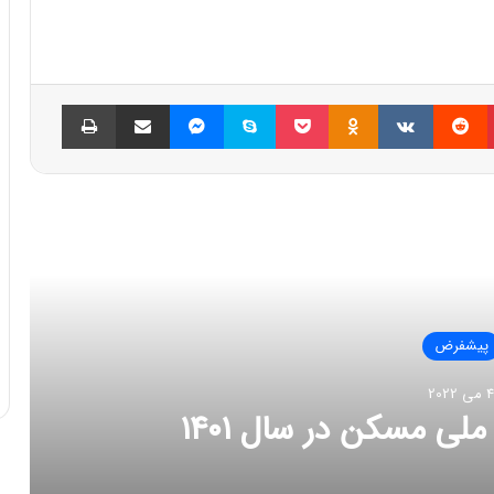
پینتریست
Reddit
VKontakte
Odnoklassniki
پاکت
اسکایپ
مسنجر
اشتراک گذاری با ایمیل
چاپ
العه بعدی
پیشفرض
4 می 2022
 مسکن در سال ۱۴۰۱