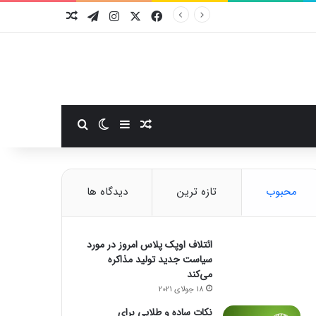
فیسبوک
ایکس
اینستاگرام
تلگرام
نوشته تصادفی
سایدبار
نوشته تصادفی
تغییر پوسته
جستجو برای
محبوب
تازه ترین
دیدگاه ها
ائتلاف اوپک پلاس امروز در مورد
سیاست جدید تولید مذاکره
می‌کند
18 جولای 2021
نکات ساده و طلایی برای