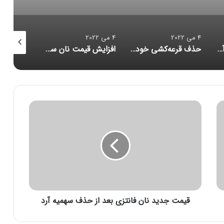
4 می 2022
4 می 2022
4 می 2022
پیش‌بینی وضعیت آب و هوا تا روز پنجشنبه / کدام مناطق بارانی است؟
حذف قرعه‌کشی خودرو قطعی است/ قرعه‌کشی شاهین حذف شد
افزایش قیمت نان سنتی تکذیب شد/ قیمت نان فانتزی رقابتی است
ق
ی
م
ت
ج
د
ی
د
ن
قیمت جدید نان فانتزی بعد از حذف سهمیه آرد
ا
ن
ف