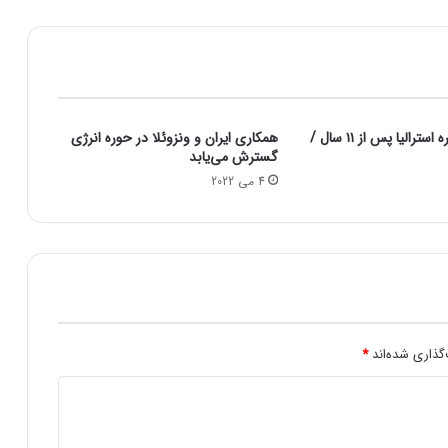
ا
ن
ت
ز
ی
ب
افزایش نرخ بهره استرالیا پس از ۱۱ سال /
همکاری ایران و ونزوئلا در حوره انرژی
ع
گسترش می‌یابد
د
4 می 2022
ا
ز
ح
ذ
ف
س
ه
م
ی
گذاری شده‌اند
*
ه
آ
ر
د