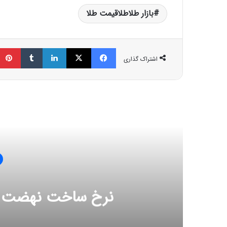
بازار طلاطلاقیمت طلا
فیسبوک
ایکس
لینکداین
تامبلر
اشتراک گذاری
مط
نرخ ساخت نهضت ملی