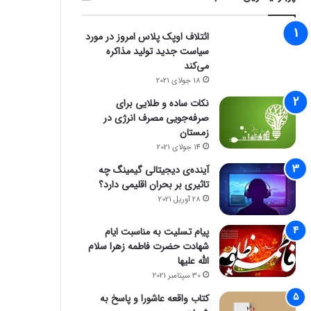
ائتلاف اوپک پلاس امروز در مورد
سیاست جدید تولید مذاکره
می‌کند
18 جولای 2021
نکات ساده و طلایی برای
صرفه‌جویی مصرف انرژی در
زمستان
14 جولای 2021
آینده‌ی دیجیتالی گیمینگ چه
تاثیری بر بحران اقلیمی دارد؟
28 آوریل 2021
پیام تسلیت به مناسبت ایام
شهادت حضرت فاطمه زهرا سلام
الله علیها
30 سپتامبر 2021
کتاب واقعه عاشورا و پاسخ به