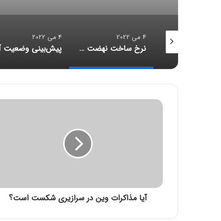
4 می 2022
4 می 2022
سقف اجاره‌ بها در سال جدید تعیین شد؟
نرخ ساخت نهضت ملی مسکن در سال ۱۴۰۱
آ
ی
ا
م
ذ
ا
ک
ر
ا
آیا مذاکرات وین در سرازیری شکست است؟
ت
و
ی