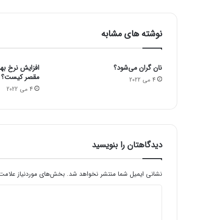
ن
د
ر
نوشته های مشابه
س
ر
ا
نان گران می‌شود؟
ز
مقصر کیست؟
ی
4 می 2022
4 می 2022
ر
ی
ش
ک
س
ت
دیدگاهتان را بنویسید
ا
س
ت
نشانی ایمیل شما منتشر نخواهد شد.
بخش‌های موردنیاز علامت‌
؟
د
ی