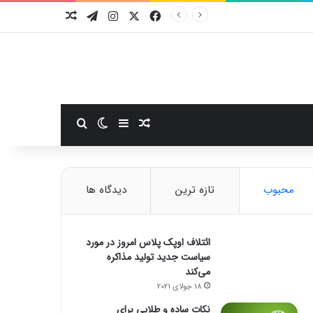
فیسبوک
ایکس
اینستاگرام
تلگرام
نوشته تصادفی
سایدبار
نوشته تصادفی
تغییر پوسته
جستجو برای
محبوب
تازه ترین
دیدگاه ها
ائتلاف اوپک پلاس امروز در مورد
سیاست جدید تولید مذاکره
می‌کند
18 جولای 2021
نکات ساده و طلایی برای