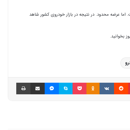
. اما عرضه محدود. در نتیجه در بازار خودروی کشور شاهد
ز بخوانید.
رو
پینتریست
Reddit
VKontakte
Odnoklassniki
پاکت
اسکایپ
مسنجر
اشتراک گذاری با ایمیل
چاپ
العه بعدی