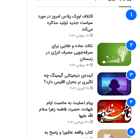
ائتلاف اوپک پلاس امروز در مورد
سیاست جدید تولید مذاکره
می‌کند
18 جولای 2021
نکات ساده و طلایی برای
صرفه‌جویی مصرف انرژی در
زمستان
14 جولای 2021
آینده‌ی دیجیتالی گیمینگ چه
تاثیری بر بحران اقلیمی دارد؟
28 آوریل 2021
پیام تسلیت به مناسبت ایام
شهادت حضرت فاطمه زهرا سلام
الله علیها
30 سپتامبر 2021
کتاب واقعه عاشورا و پاسخ به