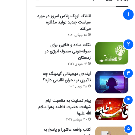
ائتلاف اوپک پلاس امروز در مورد
سیاست جدید تولید مذاکره
می‌کند
18 جولای 2021
نکات ساده و طلایی برای
صرفه‌جویی مصرف انرژی در
زمستان
14 جولای 2021
آینده‌ی دیجیتالی گیمینگ چه
تاثیری بر بحران اقلیمی دارد؟
28 آوریل 2021
پیام تسلیت به مناسبت ایام
شهادت حضرت فاطمه زهرا سلام
الله علیها
30 سپتامبر 2021
کتاب واقعه عاشورا و پاسخ به