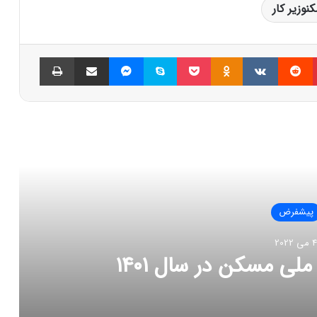
وزیر کار
پینتریست
Reddit
VKontakte
Odnoklassniki
پاکت
اسکایپ
مسنجر
اشتراک گذاری با ایمیل
چاپ
العه بعدی
پیشفرض
4 می 2022
 مسکن در سال ۱۴۰۱