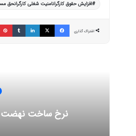
افزایش حقوق کارگرانامنیت شغلی کارگرانحق مسکن
فیسبوک
ایکس
لینکداین
تامبلر
اشتراک گذاری
مط
نرخ ساخت نهضت ملی