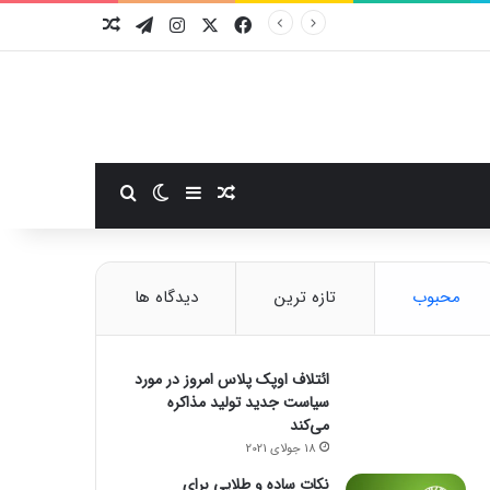
فیسبوک
ایکس
اینستاگرام
تلگرام
نوشته تصادفی
سایدبار
نوشته تصادفی
تغییر پوسته
جستجو برای
محبوب
تازه ترین
دیدگاه ها
ائتلاف اوپک پلاس امروز در مورد
سیاست جدید تولید مذاکره
می‌کند
18 جولای 2021
نکات ساده و طلایی برای