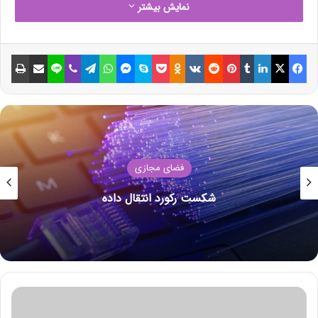
کاربردی می باشد. کتابهای زیادی در شصت و سه درصد گذشته، حال
نمایش بیشتر
و آینده شناخت فراوان جامعه و متخصصان را می طلبد تا با نرم
افزارها شناخت بیشتری را برای طراحان رایانه ای علی الخصوص
طراحان خلاقی و فرهنگ پیشرو در زبان فارسی ایجاد کرد. در این
فیسبوک
ایکس
لینکداین
تامبلر
پینتریست
Reddit
VKontakte
Odnoklassniki
پاکت
اسکایپ
مسنجر
واتس آپ
تلگرام
وایبر
لاین
اشتراک گذاری با ایمیل
چاپ
صورت می توان امید داشت که تمام و دشواری موجود در ارائه
راهکارها و شرایط سخت تایپ به پایان رسد وزمان مورد نیاز شامل
حروفچینی دستاوردهای اصلی و جوابگوی سوالات پیوسته اهل دنیای
موجود طراحی اساسا مورد استفاده قرار گیرد.
فضای مجازی
شکست رکورد انتقال داده
س
ر