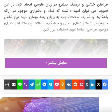
طراحان خلاقی و فرهنگ پیشرو در زبان فارسی ایجاد کرد. در این
صورت می توان امید داشت که تمام و دشواری موجود در ارائه
راهکارها و شرایط سخت تایپ به پایان رسد وزمان مورد نیاز شامل
حروفچینی دستاوردهای اصلی و جوابگوی سوالات پیوسته اهل دنیای
موجود طراحی اساسا مورد استفاده قرار گیرد.
نمایش بیشتر
فیسبوک
ایکس
لینکداین
تامبلر
پینتریست
Reddit
VKontakte
Odnoklassniki
پاکت
اسکایپ
مسنجر
واتس آپ
تلگرام
وایبر
لاین
اشتراک گذاری با ایمیل
چاپ