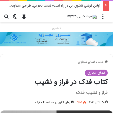
اولین گوشی تاشوی اپل در راه است؛ قیمت نجومی، طراحی متفاوت و زمان رونمایی احتمالی
منو
ورود
تغییر پو
جس
فاماسرور
خانه
/
فضای مجازی
فضای مجازی
کتاب فدک در فراز و نشیب
فراز و نشیب فدک
30 اکتبر 2021
925
زمان تقریبی مطالعه 4 دقیقه