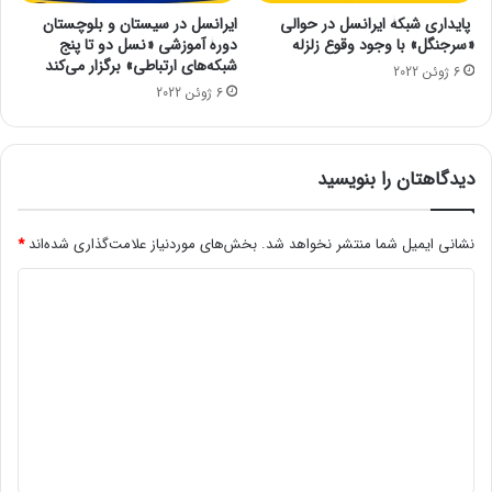
نزدیک (FNIRS) ، پرداخت.
خ
ا
پایداری شبکۀ ایرانسل در حوالی
ایرانسل در سیستان و بلوچستان
ت
م
«سرجنگل» با وجود وقوع زلزله
دورۀ آموزشی «نسل دو تا پنج
انتهای پیام
ب
ر
شبکه‌های ارتباطی» برگزار می‌کند
6 ژوئن 2022
ر
و
6 ژوئن 2022
ا
ز
ی
1
ص
4
ن
دیدگاهتان را بنویسید
0
ع
0
ت
/
ب
نشانی ایمیل شما منتشر نخواهد شد.
بخش‌های موردنیاز علامت‌گذاری شده‌اند
*
0
ر
4
د
ق
/
ک
1
ی
ش
2
د
و
|
ر
گ
آ
خ
ا
ر
ه
ی
ن
*