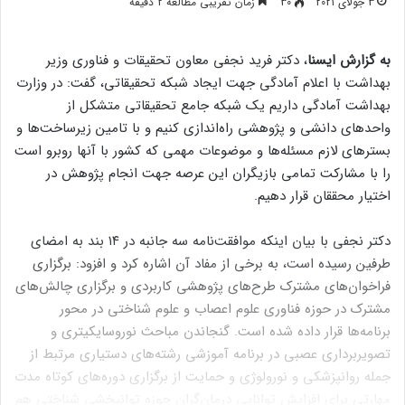
3 جولای 2021
30
زمان تقریبی مطالعه 2 دقیقه
به گزارش ایسنا
، دکتر فرید نجفی معاون تحقیقات و فناوری وزیر
بهداشت با اعلام آمادگی جهت ایجاد شبکه تحقیقاتی، گفت: در وزارت
بهداشت آمادگی داریم یک شبکه جامع تحقیقاتی متشکل از
واحدهای دانشی و پژوهشی راه‌اندازی کنیم و با تامین زیرساخت‌ها و
بسترهای لازم مسئله‌ها و موضوعات مهمی که کشور با آنها روبرو است
را با مشارکت تمامی بازیگران این عرصه جهت انجام پژوهش در
اختیار محققان قرار دهیم.
دکتر نجفی با بیان اینکه موافقت‌نامه سه جانبه در ۱۴ بند به امضای
طرفین رسیده است، به برخی از مفاد آن اشاره کرد و افزود: برگزاری
فراخوان‌های مشترک طرح‌های پژوهشی کاربردی و برگزاری چالش‌های
مشترک در حوزه فناوری علوم اعصاب و علوم شناختی در محور
برنامه‌ها قرار داده شده است. گنجاندن مباحث نوروسایکیتری و
تصویربرداری عصبی در برنامه آموزشی رشته‌های دستیاری مرتبط از
جمله روانپزشکی و نورولوژی و حمایت از برگزاری دوره‌های کوتاه مدت
مهارتی برای افزایش توانایی درمان‌گران حوزه توانبخشی شناختی هم