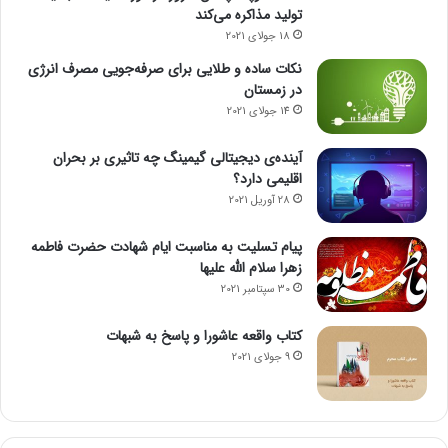
تولید مذاکره می‌کند
ل
18 جولای 2021
ا
ر
نکات ساده و طلایی برای صرفه‌جویی مصرف انرژی
چ
در زمستان
ن
14 جولای 2021
د
ش
آینده‌ی دیجیتالی گیمینگ چه تاثیری بر بحران
د
اقلیمی دارد؟
؟
28 آوریل 2021
پیام تسلیت به مناسبت ایام شهادت حضرت فاطمه
زهرا سلام الله علیها
30 سپتامبر 2021
کتاب واقعه عاشورا و پاسخ به شبهات
9 جولای 2021