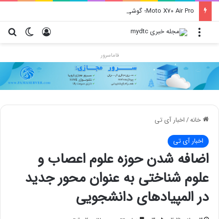
Moto X70 Air Pro؛ گوشی فوق بارک با دوربین سه‌گانه و رقیب آیفون ایر
منو
ورود
تغییر پو
جس
فاماسرور
خانه
/
اخبار آی تی
اخبار آی تی
اضافه شدن حوزه علوم اعصاب و
علوم شناختی به عنوان محور جدید
در المپیادهای دانشجویی