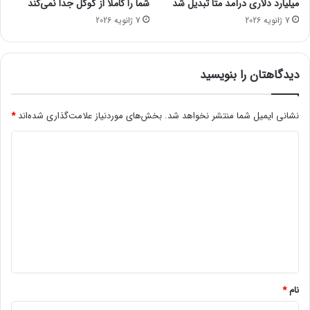
میلیارد دلاری درآمد متا تبدیل شد
شما را کاملاً از گوگل جدا نمی‌کند
ی
7 ژانویه 2026
7 ژانویه 2026
ک
ی
م
ا
دیدگاهتان را بنویسید
ن
ع
ا
نشانی ایمیل شما منتشر نخواهد شد.
بخش‌های موردنیاز علامت‌گذاری شده‌اند
*
ز
د
ت
ک
ی
ث
د
ی
ر
گ
و
ا
ی
ه
ر
و
*
س
ک
نام
*
ر