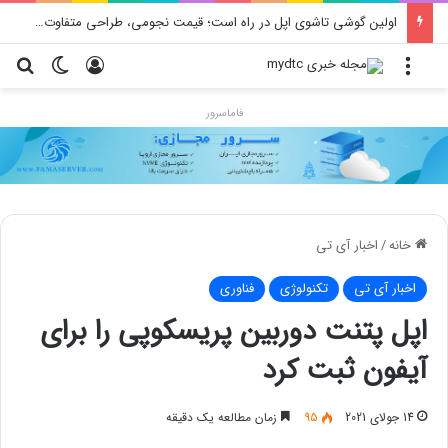
اولین گوشی تاشوی اپل در راه است؛ قیمت نجومی، طراحی متفاوت و زمان رونمایی احتمالی
منو
ورود
تغییر پو
جس
فاماسرور
خانه
/
اخبار آی تی
اخبار آی تی
تکنولوژی
فناوری
اپل پتنت دوربین پریسکوپی را برای
آیفون ثبت کرد
14 جولای 2021
95
زمان مطالعه یک دقیقه