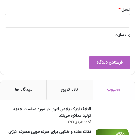
ت
ر
ایمیل
*
ک
ا
م
و
وب‌ سایت
ز
ش
ی
ب
ل
ا
ک
چ
محبوب
تازه ترین
دیدگاه ها
ی
ن
و
ائتلاف اوپک پلاس امروز در مورد سیاست جدید
ر
تولید مذاکره می‌کند
م
18 جولای 2021
ز
ا
نکات ساده و طلایی برای صرفه‌جویی مصرف انرژی