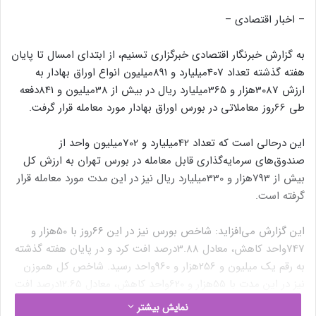
– اخبار اقتصادی –
به گزارش خبرنگار اقتصادی خبرگزاری تسنیم، از ابتدای امسال تا پایان
هفته گذشته تعداد 407میلیارد و 891میلیون انواع اوراق بهادار به
ارزش 3087هزار و 365میلیارد ریال در بیش از 38میلیون و 841دفعه
طی 66روز معاملاتی در بورس اوراق بهادار مورد معامله قرار گرفت.
این درحالی است که تعداد 42میلیارد و 702میلیون واحد از
صندوق‌های سرمایه‌گذاری قابل معامله در بورس تهران به ارزش کل
بیش از 793هزار و 330میلیارد ریال نیز در این مدت مورد معامله قرار
گرفته است.
این گزارش می‌افزاید: شاخص بورس نیز در این 66روز با 50هزار و
747واحد کاهش، معادل 3.88درصد افت کرد و در پایان هفته گذشته
به رقم یک میلیون و 256هزار و 960واحد رسید. شاخص کل هموزن
نیز در این مدت با 55هزار و 620واحد کاهش، معادل 12.65درصد افت
کرد و رقم 384هزار و 181واحد را به نمایش گذاشت.
نمایش بیشتر