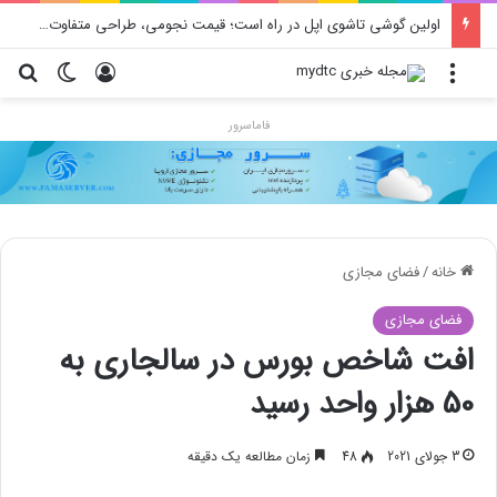
اولین گوشی تاشوی اپل در راه است؛ قیمت نجومی، طراحی متفاوت و زمان رونمایی احتمالی
منو
ورود
تغییر پو
جس
فاماسرور
خانه
/
فضای مجازی
فضای مجازی
افت شاخص بورس در سالجاری به
50 هزار واحد رسید
3 جولای 2021
48
زمان مطالعه یک دقیقه