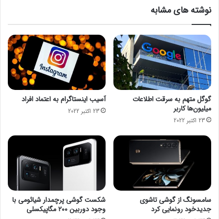
ک
گ
نوشته های مشابه
و
ا
ر
ه
د
ا
ج
م
د
ی
ی
ر
د
ک
ی
ب
ر
ی
گوگل متهم به سرقت اطلاعات
آسیب اینستاگرام به اعتماد افراد
س
ر
میلیون‌ها کاربر
23 اکتبر 2022
ی
و
23 اکتبر 2022
د
ه
ل
د
ی
ن
گ
ا
ر
سامسونگ از گوشی تاشوی
شکست گوشی پرچمدار شیائومی با
ن
جدیدخود رونمایی کرد
وجود دوربین ۲۰۰ مگاپیکسلی
ی