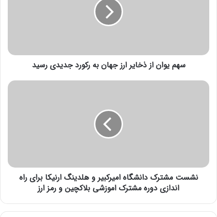
ی
انتهای پیام/
و
ا
ن
ا
ز
سهم یوان از ذخایر ارز جهان به رکورد جدیدی رسید
ذ
خ
ا
ن
ی
ش
ر
س
ا
ت
ر
م
ز
ش
ج
ت
ه
ر
ا
ک
ن
نشست مشترک دانشگاه امیرکبیر و هلدینگ ارنیکا برای راه
د
ب
ا
اندازی دوره مشترک اموزشی بلاکچین و رمز ارز
ه
ن
ر
ش