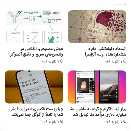
ی
ا
ر
م
ی
ن
ن
ت
ف
ا
ت
ی
ی
ج
ب
م
انسداد «لوله‌کشی مغز»؛
هوش مصنوعی، انقلابی در
ا
ز
هشداردهنده اولیه آلزایمر!
واکسن‌های سریع و دقیق آنفلوآنزا!
ا
ا
7 ژانویه 2026
7 ژانویه 2026
م
ی
ا
د
ر
ه
ا
م
ت
ع
ا
ا
س
د
ت
ن
ریلز اینستاگرام چگونه به ماشین ۵۰
چرا ریست فکتوری اندروید گوشی
؟
ص
میلیارد دلاری درآمد متا تبدیل شد
شما را کاملاً از گوگل جدا نمی‌کند
ا
7 ژانویه 2026
7 ژانویه 2026
د