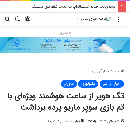
محدودیت جدید اینستاگرام: هر پست فقط پنج هشتگ
منو
ورود
تغییر پو
جس
فاماسرور
خانه
/
اخبار آی تی
اخبار آی تی
تکنولوژی
فناوری
تگ هویر از ساعت هوشمند ویژه‌ای با
تم بازی سوپر ماریو پرده برداشت
14 جولای 2021
35
زمان مطالعه یک دقیقه