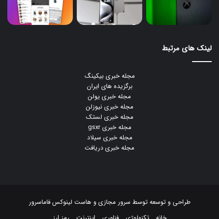
لینک های مرتبط
مجله خبری بیکینگ
برگزیده های ایران
مجله خبری یولن
مجله خبری نیوزلن
مجله خبری لستک
مجله خبری gsxr
مجله خبری سیلاد
مجله خبری دریافت
طراحی و توسعه توسط
سرور مجازی
و
هاست لینوکس
فاماسرور
خانه
تکنولوژی
فناوری
اینترنت
رمز ارز