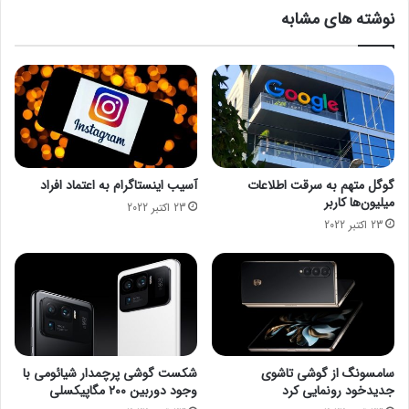
ا
ت
نوشته های مشابه
ه
ب
ی
ر
ا
ا
ز
ی
ی
م
ک
ه
م
ن
ی
د
ل
س
گوگل متهم به سرقت اطلاعات
آسیب اینستاگرام به اعتماد افراد
ی
ا
میلیون‌ها کاربر
23 اکتبر 2022
و
ن
23 اکتبر 2022
ن
س
گ
ا
ذ
خ
ش
ت
ت
م
ا
ن
/
سامسونگ از گوشی تاشوی
شکست گوشی پرچمدار شیائومی با
خ
جدیدخود رونمایی کرد
وجود دوربین ۲۰۰ مگاپیکسلی
ر