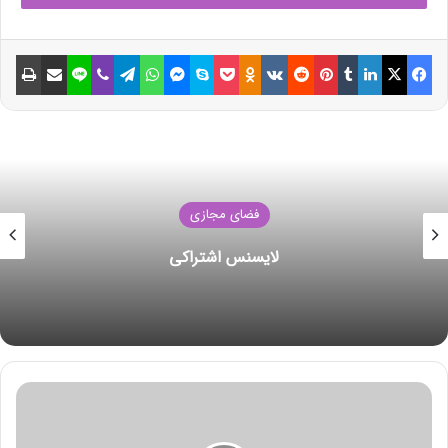
نوشته های مشابه
فیسبوک
ایکس
لینکداین
تامبلر
پینتریست
Reddit
VKontakte
Odnoklassniki
پاکت
اسکایپ
مسنجر
واتس آپ
تلگرام
وایبر
لاین
اشتراک گذاری با ایمیل
چاپ
ائتلاف اوپک پلاس امروز در مورد
سیاست جدید تولید مذاکره می‌کند
18 جولای 2021
نکات ساده و طلایی برای
صرفه‌جویی مصرف انرژی در زمستان
فضای مجازی
14 جولای 2021
شکست رکورد انتقال داده
چرا عربستان برنده احتمالی درگیری نفتی با امارات است؟خیز امارات
برای خالی کردن میادین نفتی خود پیش از پایان عصر نفت
نفت خام برنت در روز دوشنبه به 75 دلار در هر بشکه یعنی بالاترین
رقم طی دو سال گذشته رسید و نفت خام آمریکا 74 دلار در هر بشکه
ت
معامله شد.
ع
د