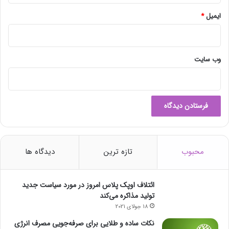
و
ا
ایمیل
*
ک
س
ن
ک
وب‌ سایت
ر
و
ن
ا
ب
ا
ش
ن
محبوب
تازه ترین
دیدگاه ها
د
ائتلاف اوپک پلاس امروز در مورد سیاست جدید
تولید مذاکره می‌کند
18 جولای 2021
نکات ساده و طلایی برای صرفه‌جویی مصرف انرژی