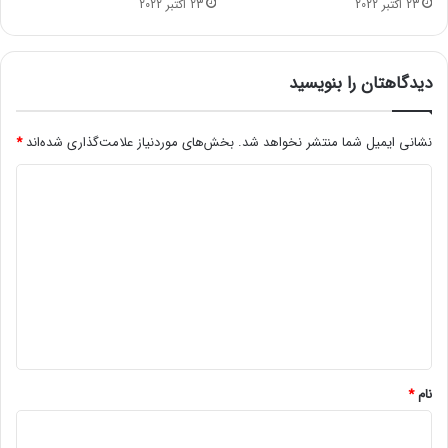
23 اکتبر 2022
23 اکتبر 2022
م
:
م
ه
دیدگاهتان را بنویسید
ن
د
س
نشانی ایمیل شما منتشر نخواهد شد.
بخش‌های موردنیاز علامت‌گذاری شده‌اند
*
ا
د
ن
ب
ی
ا
د
ی
د
گ
د
ا
ر
ه
ا
و
*
ل
و
نام
*
ی
ت