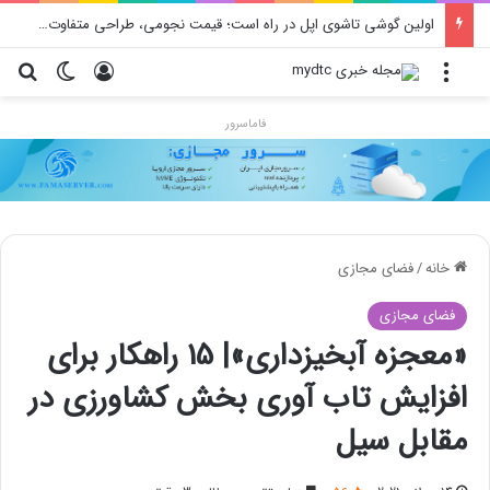
محدودیت جدید اینستاگرام: هر پست فقط پنج هشتگ
منو
ورود
تغییر پو
جس
فاماسرور
خانه
/
فضای مجازی
فضای مجازی
«معجزه آبخیزداری»| 15 راهکار برای
افزایش تاب آوری بخش کشاورزی در
مقابل سیل