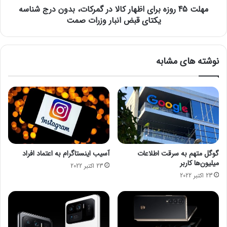
و
مهلت 45 روزه برای اظهار کالا در گمرکات، بدون درج شناسه
ه
ن
ب
یکتای قبض انبار وزرات صمت
س
ر
ا
ا
ز
ی
نوشته های مشابه
گ
ا
ا
ظ
ر
ه
ب
ا
ا
ر
ش
ک
د
ا
/
ل
م
ا
گوگل متهم به سرقت اطلاعات
آسیب اینستاگرام به اعتماد افراد
و
د
میلیون‌ها کاربر
23 اکتبر 2022
ا
ر
23 اکتبر 2022
ن
گ
ع
م
پ
ر
ی
ک
ا
ا