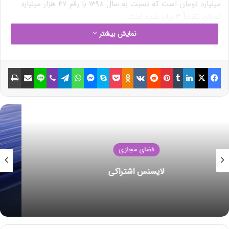
میلیارد تومان است که نسبت به سال 1398 با رقم 47 هزار میلیارد
تومان تقریباً 3 برابر شده است.
نمایش بیشتر
نوشته های مشابه
فیسبوک
ایکس
لینکداین
تامبلر
پینتریست
Reddit
VKontakte
Odnoklassniki
پاکت
اسکایپ
مسنجر
واتس آپ
تلگرام
وایبر
لاین
اشتراک گذاری با ایمیل
چاپ
ائتلاف اوپک پلاس امروز در مورد
سیاست جدید تولید مذاکره می‌کند
18 جولای 2021
نکات ساده و طلایی برای
صرفه‌جویی مصرف انرژی در زمستان
فضای مجازی
14 جولای 2021
شکست رکورد انتقال داده
انتهای پیام/+