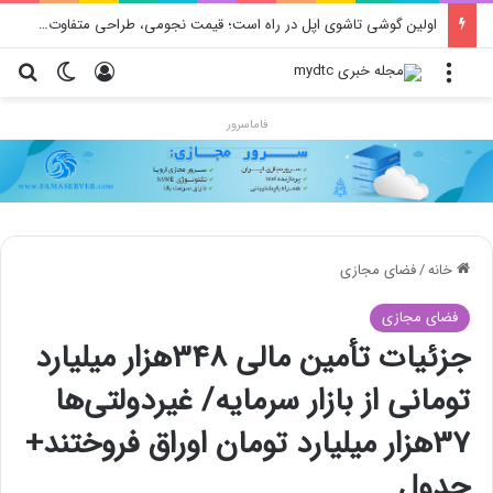
اولین گوشی تاشوی اپل در راه است؛ قیمت نجومی، طراحی متفاوت و زمان رونمایی احتمالی
منو
ورود
تغییر پو
جس
فاماسرور
خانه
/
فضای مجازی
فضای مجازی
جزئیات تأمین مالی 348هزار میلیارد
تومانی از بازار سرمایه/ غیردولتی‌ها
37هزار میلیارد تومان اوراق فروختند+
جدول