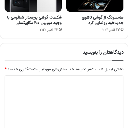
د
ت
ه‌
،
س
ب
سامسونگ از گوشی تاشوی
شکست گوشی پرچمدار شیائومی با
ا
د
جدیدخود رونمایی کرد
وجود دوربین ۲۰۰ مگاپیکسلی
ز
و
23 اکتبر 2022
23 اکتبر 2022
ی
ن
ا
د
ی
ر
د
ج
دیدگاهتان را بنویسید
ه‌
ش
ه
ن
ا
ا
نشانی ایمیل شما منتشر نخواهد شد.
بخش‌های موردنیاز علامت‌گذاری شده‌اند
*
د
س
د
ر
ه
ک
ی
ی
ش
ک
د
و
ت
ر
ا
گ
ی
ا
ق
ه
ب