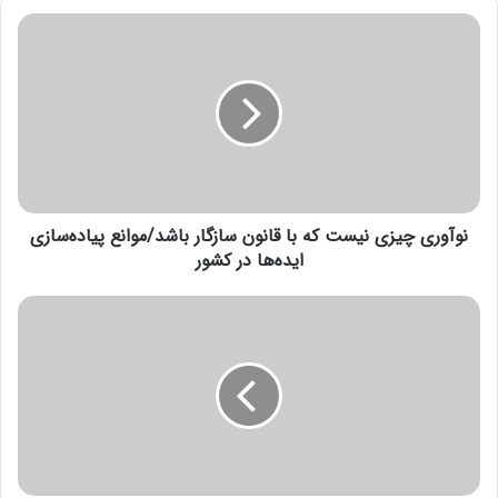
ن
و
آ
و
ر
ی
چ
ی
ز
نوآوری چیزی نیست که با قانون سازگار باشد/موانع پیاده‌سازی
ی
ن
ایده‌ها در کشور
ی
س
م
ت
ه
ک
ل
ه
ت
ب
4
ا
5
ق
ر
ا
و
ن
ز