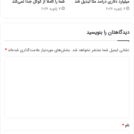
میلیارد دلاری درآمد متا تبدیل شد
شما را کاملاً از گوگل جدا نمی‌کند
ی
س
7 ژانویه 2026
7 ژانویه 2026
پ
ا
و
ج
ر
د
ش
ش
دیدگاهتان را بنویسید
ه
د
ب
ن
ر
نشانی ایمیل شما منتشر نخواهد شد.
بخش‌های موردنیاز علامت‌گذاری شده‌اند
*
د
ا
د
ی
ح
ی
ف
د
ظ
ع
گ
م
ا
ل
ه
ک
ر
*
د
۷
نام
*
۱