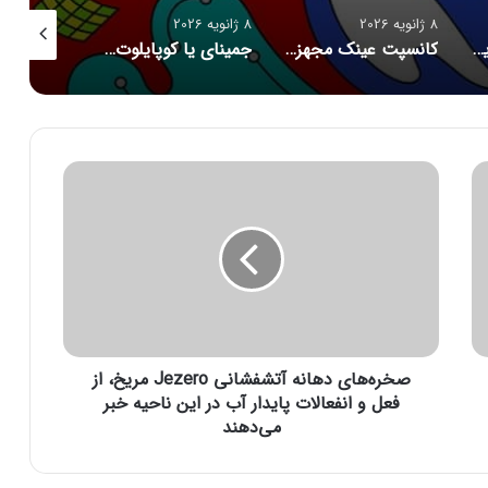
8 ژانویه 2026
8 ژانویه 2026
8 ژانویه 2026
مرگ نوجوان آمریکایی پس از دریافت توصیه‌های خطرناک از ChatGPT
کانسپت عینک مجهز به هوش مصنوعی رونمایی شد
جمینای یا کوپایلوت؟ مقایسه دو چت‌بات قدرتمند هوش مصنوعی
ص
خ
ر
ه‌
ه
ا
ی
د
ه
صخره‌های دهانه آتشفشانی Jezero مریخ، از
ا
ن
فعل و انفعالات پایدار آب در این ناحیه خبر
ه
می‌دهند
آ
ت