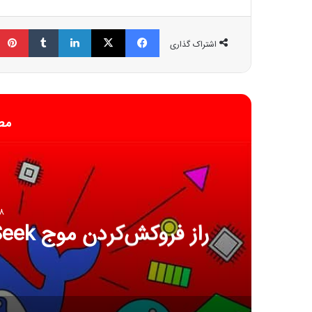
فیسبوک
ایکس
لینکداین
تامبلر
اشتراک گذاری
مط
8 ژانویه 6
راز فروکش‌کردن موج DeepSeek در بازار هوش مصنوعی