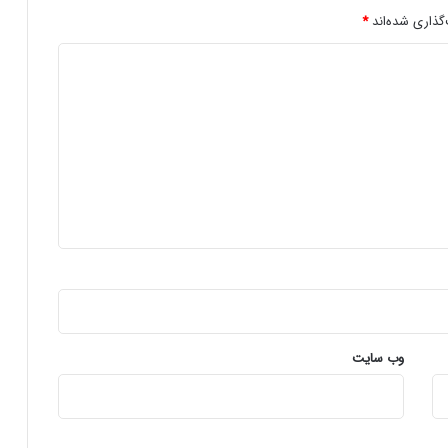
و
گذاری شده‌اند
*
ا
ن
ف
ع
ا
ل
ا
ت
پ
ا
ی
د
ا
ر
آ
ب
وب‌ سایت
د
ر
ا
ی