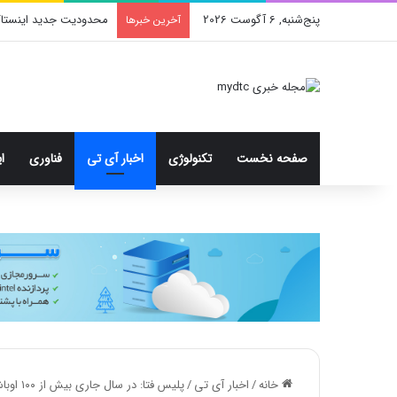
پنج‌شنبه, 6 آگوست 2026
Moto X70 Air Pro؛ گوشی فوق بارک با دوربین سه‌گانه و رقیب آیفون ایر
آخرین خبرها
صفحه نخست
تکنولوژی
اخبار آی تی
فناوری
ا
خانه
/
اخبار آی تی
/
پلیس فتا: در سال جاری بیش از ۱۰۰ اوباش مجازی با مجموع ۱۱ میلیون فالوور را بازداشت کردیم