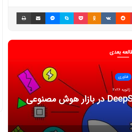
پینتریست
Reddit
VKontakte
Odnoklassniki
پاکت
اسکایپ
مسنجر
اشتراک گذاری با ایمیل
چاپ
العه بعدی
فناوری
202