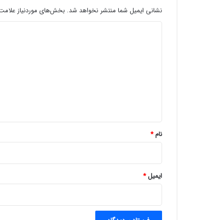
د
نشانی ایمیل شما منتشر نخواهد شد.
بخش‌های موردنیاز علامت‌
ا
د
ت
م
ی
ی‌
د
ک
ن
گ
ی
ا
م
ه
*
نام
*
ایمیل
*