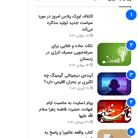
ائتلاف اوپک پلاس امروز در مورد
سیاست جدید تولید مذاکره
می‌کند
18 جولای 2021
نکات ساده و طلایی برای
صرفه‌جویی مصرف انرژی در
زمستان
14 جولای 2021
آینده‌ی دیجیتالی گیمینگ چه
تاثیری بر بحران اقلیمی دارد؟
28 آوریل 2021
پیام تسلیت به مناسبت ایام
شهادت حضرت فاطمه زهرا سلام
الله علیها
30 سپتامبر 2021
کتاب واقعه عاشورا و پاسخ به