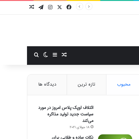
فیسبوک
ایکس
اینستاگرام
تلگرام
نوشته تصادفی
سایدبار
نوشته تصادفی
تغییر پوسته
جستجو برای
محبوب
تازه ترین
دیدگاه ها
ائتلاف اوپک پلاس امروز در مورد
سیاست جدید تولید مذاکره
می‌کند
18 جولای 2021
نکات ساده و طلایی برای