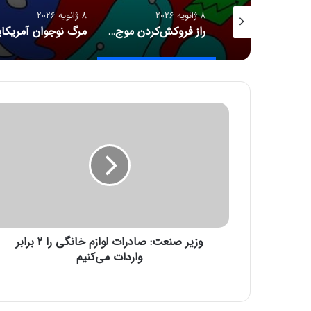
8 ژانویه 2026
8 ژانویه 2026
CES ۲۰۲۶ و موج تازه سلامت دیجیتال؛ ترازوهای هوشمند، کنترل آلرژی و زیبایی با نور
راز فروکش‌کردن موج DeepSeek در بازار هوش مصنوعی
و
ز
ی
ر
ص
ن
ع
ت
:
وزیر صنعت: صادرات لوازم خانگی را 2 برابر
ص
ا
واردات می‌کنیم
د
ر
ا