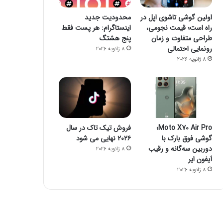
اولین گوشی تاشوی اپل در
محدودیت جدید
راه است؛ قیمت نجومی،
اینستاگرام: هر پست فقط
طراحی متفاوت و زمان
پنج هشتگ
رونمایی احتمالی
8 ژانویه 2026
8 ژانویه 2026
فناوری
Moto X70 Air Pro؛
فروش تیک تاک در سال
گوشی فوق بارک با
۲۰۲۶ نهایی می شود
8 ژانویه 2026
دوربین سه‌گانه و رقیب
8 ژانویه 2026
مرگ نوجوان آمریکایی پس از در
آیفون ایر
خطرناک از ChatGPT
8 ژانویه 2026