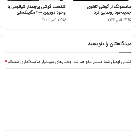
م
د
سامسونگ از گوشی تاشوی
شکست گوشی پرچمدار شیائومی با
ی
ر
جدیدخود رونمایی کرد
وجود دوربین ۲۰۰ مگاپیکسلی
ل
آ
23 اکتبر 2022
23 اکتبر 2022
ی
م
و
ر
ن
ی
ت
ک
دیدگاهتان را بنویسید
ن
ا
و
ا
ع
ح
نشانی ایمیل شما منتشر نخواهد شد.
بخش‌های موردنیاز علامت‌گذاری شده‌اند
*
ک
د
د
ا
ا
ل
ث
ی
ا
م
د
ی
ی‌
ی
ش
گ
و
ا
د
ه
*