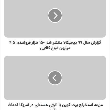
صرفه‌جویی مصرف انرژی در زمستان
ز
ا
14 جولای 2021
ر
ش
س
انتهای پیام/
ا
ل
۹
گزارش سال ۹۹ دیجیکالا منتشر شد: ۱۵۰ هزار فروشنده، ۴.۵
۹
د
میلیون تنوع کالایی
ی
ج
م
ی
ز
ک
ر
ا
ع
ل
ه
ا
ا
م
س
ن
ت
ت
خ
ش
مزرعه استخراج بیت کوین با انرژی هسته‌ای در آمریکا احداث
ر
ر
ا