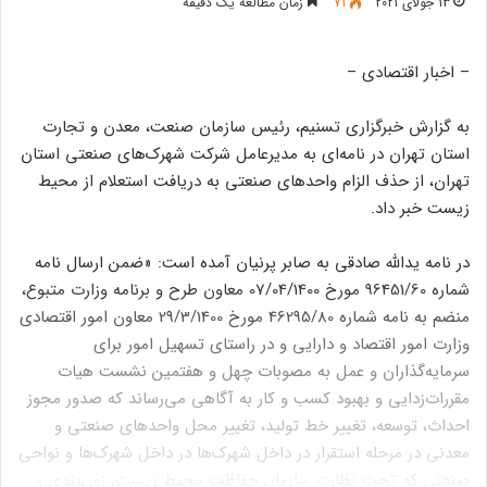
13 جولای 2021
71
زمان مطالعه یک دقیقه
– اخبار اقتصادی –
به گزارش خبرگزاری تسنیم، رئیس سازمان صنعت، معدن و تجارت
استان تهران در نامه‌ای به مدیرعامل شرکت شهرک‌های صنعتی استان
تهران، از حذف الزام واحدهای صنعتی به دریافت استعلام از محیط
زیست خبر داد.
در نامه یدالله صادقی به صابر پرنیان آمده است: «ضمن ارسال نامه
شماره 96451/60 مورخ 07/04/1400 معاون طرح و برنامه وزارت متبوع،
منضم به نامه شماره 46295/80 مورخ 29/3/1400 معاون امور اقتصادی
وزارت امور اقتصاد و دارایی و در راستای تسهیل امور برای
سرمایه‌گذاران و عمل به مصوبات چهل و هفتمین نشست هیات
مقررات‌زدایی و بهبود کسب و کار به آگاهی می‌رساند که صدور مجوز
احداث، توسعه، تغییر خط تولید، تغییر محل واحدهای صنعتی و
معدنی در مرحله استقرار در داخل شهرک‌ها در داخل شهرک‌ها و نواحی
صنعتی که تحت نظارت سازمان حفاظت محیط زیست، زون‌بندی و